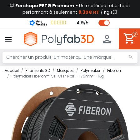
💥
Forshape PETG Premium
- Un matériau robuste et
performant à seulement
8,30€ HT
/ Kg ! 💥
4.9
/
5
0
Accueil
Filaments 3D
Marques
Polymaker
Fiberon
Polymaker Fiberon™ PET-CF17 Noir - 1.75mm - 1Kg