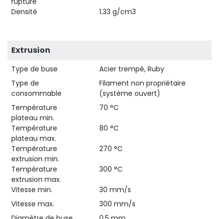
rupture
Densité
1.33 g/cm3
Extrusion
Type de buse
Acier trempé, Ruby
Type de
Filament non propriétaire
consommable
(système ouvert)
Température
70 °C
plateau min.
Température
80 °C
plateau max.
Température
270 °C
extrusion min.
Température
300 °C
extrusion max.
Vitesse min.
30 mm/s
Vitesse max.
300 mm/s
Diamètre de buse
0.5 mm