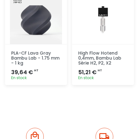
PLA-CF Lava Gray
High Flow Hotend
Bambu Lab - 1.75 mm
0,4mm, Bambu Lab
- 1 kg
Série H2, P2, X2
39,64 €
51,21 €
HT
HT
En stock
En stock
Ajout
Ajout
rapide
rapide