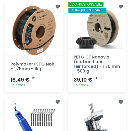
ÉCO-RESPONSABLE
FABRIQUÉ EN FRANCE
PETG CF Nanovia
(carbon fiber
Polymaker PETG Noir
reinforced) - 1.75 mm
- 1,75mm - 1kg
- 500 g
16,49 €
39,10 €
HT
HT
En stock
En stock
Ajout
Ajout
rapide
rapide