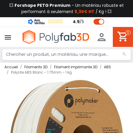
💥
Forshape PETG Premium
- Un matériau robuste et
performant à seulement
8,30€ HT
/ Kg ! 💥
4.9
/
5
0
Accueil
Filaments 3D
Filament imprimante 3D
ABS
PolyLite ABS Blanc - 1.75mm - 1 kg