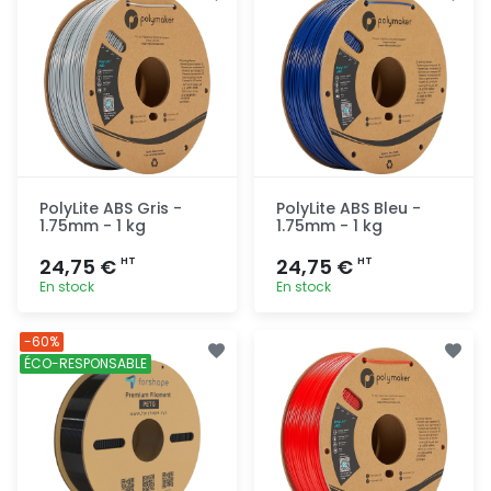
PolyLite ABS Gris -
PolyLite ABS Bleu -
1.75mm - 1 kg
1.75mm - 1 kg
24,75 €
24,75 €
HT
HT
En stock
En stock
Ajout
Ajout
-60%
rapide
rapide
ÉCO-RESPONSABLE