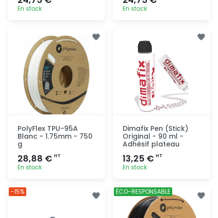
En stock
En stock
Ajout
Ajout
rapide
rapide
PolyFlex TPU-95A
Dimafix Pen (Stick)
Blanc - 1.75mm - 750
Original - 90 ml -
g
Adhésif plateau
28,88 €
13,25 €
HT
HT
En stock
En stock
Ajout
Ajout
-15%
ÉCO-RESPONSABLE
rapide
rapide