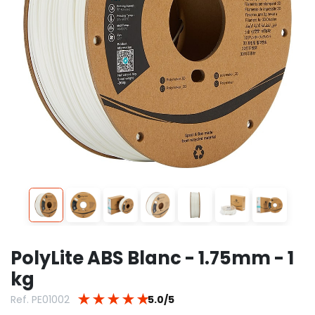
PolyLite ABS Blanc - 1.75mm - 1
kg
★
★
★
★
★
Ref. PE01002
5.0/5