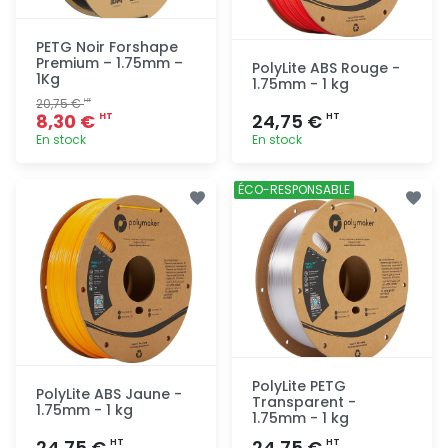
PETG Noir Forshape
Premium – 1.75mm –
PolyLite ABS Rouge -
1Kg
1.75mm - 1 kg
20,75 €
HT
8,30 €
24,75 €
HT
HT
En stock
En stock
Ajout
Ajout
ÉCO-RESPONSABLE
rapide
rapide
PolyLite PETG
PolyLite ABS Jaune -
Transparent -
1.75mm - 1 kg
1.75mm - 1 kg
24,75 €
24,75 €
HT
HT