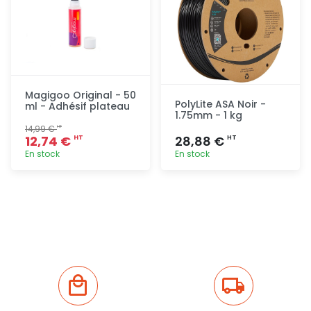
Magigoo Original - 50
PolyLite ASA Noir -
ml - Adhésif plateau
1.75mm - 1 kg
14,99 €
HT
12,74 €
28,88 €
HT
HT
En stock
En stock
Ajout
Ajout
rapide
rapide