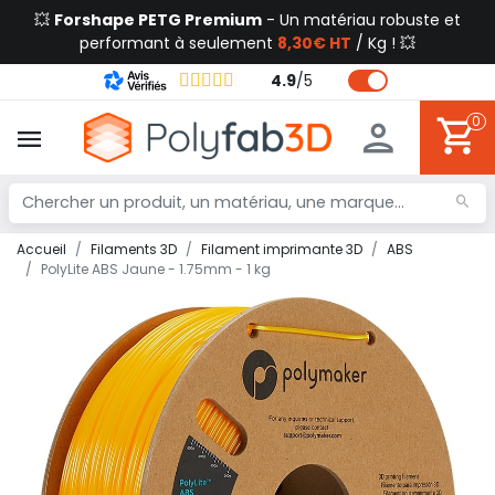
💥
Forshape PETG Premium
- Un matériau robuste et
performant à seulement
8,30€ HT
/ Kg ! 💥
4.9
/
5
0
Accueil
Filaments 3D
Filament imprimante 3D
ABS
PolyLite ABS Jaune - 1.75mm - 1 kg