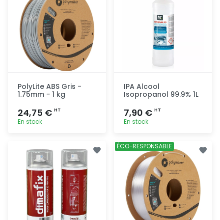
PolyLite ABS Gris -
IPA Alcool
1.75mm - 1 kg
Isopropanol 99.9% 1L
24,75 €
7,90 €
HT
HT
En stock
En stock
Ajout
Ajout
ÉCO-RESPONSABLE
rapide
rapide