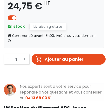
24,75 €
HT
En stock
Livraison gratuite
🚚 Commandé avant 13h00, livré chez vous demain !
-
+
Ajouter au panier
Nos experts sont à votre service pour
répondre à vos questions et vous conseiller
au
04 13 68 03 51
.
Utilisation du filament ABS Jaune