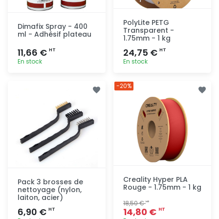
PolyLite PETG
Dimafix Spray - 400
Transparent -
ml - Adhésif plateau
1.75mm - 1 kg
11,66 €
24,75 €
HT
HT
En stock
En stock
Ajout
Ajout
-20%
rapide
rapide
Creality Hyper PLA
Pack 3 brosses de
Rouge - 1.75mm - 1 kg
nettoyage (nylon,
laiton, acier)
18,50 €
HT
6,90 €
14,80 €
HT
HT