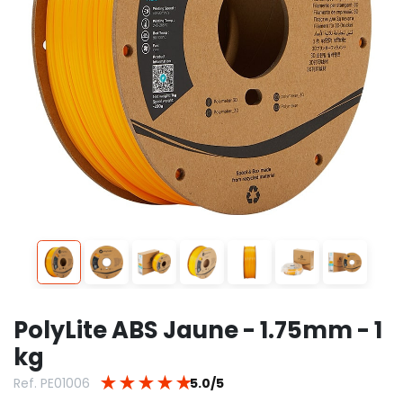
PolyLite ABS Jaune - 1.75mm - 1
kg
★
★
★
★
★
Ref. PE01006
5.0/5