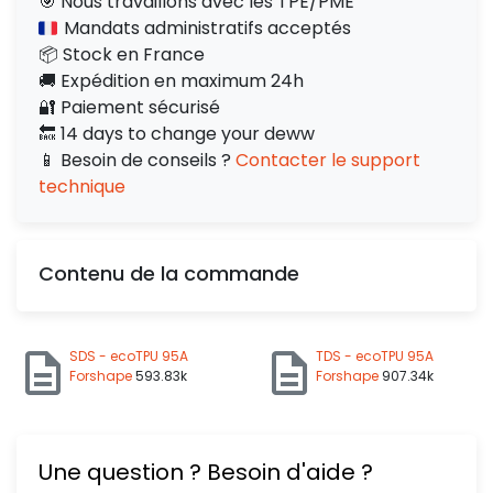
🎯 Nous travaillons avec les TPE/PME
Mandats administratifs acceptés
📦 Stock en France
🚚 Expédition en maximum 24h
🔐 Paiement sécurisé
🔙 14 days to change your deww
📱 Besoin de conseils ?
Contacter le support
technique
Contenu de la commande
SDS - ecoTPU 95A
TDS - ecoTPU 95A
Forshape
593.83k
Forshape
907.34k
Une question ? Besoin d'aide ?