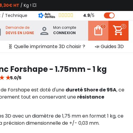
8,30€ HT
/ Kg ! 💥
t / Technique
4.9
/
5
0
0
Demande de
Mon compte
DEVIS EN LIGNE
CONNEXION
🧬 Quelle imprimante 3D choisir ?
📣 Guides 3D
c Forshape - 1.75mm - 1 kg
★
★
5.0/5
de Forshape est doté d'une
dureté Shore de 95A
, ce
ibrement tout en conservant une
résistance
s 3D avec un diamètre de 1,75 mm en format 1 kg, ce
sa précision dimensionnelle de +/- 0,03 mm.