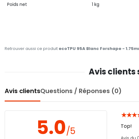
Poids net
1 kg
Retrouver aussi ce produit
ecoTPU 95A Blanc Forshape - 1.75mm
Avis clients
Avis clients
Questions / Réponses (0)
★
★
★
5.0
Top!
/5
Avis du