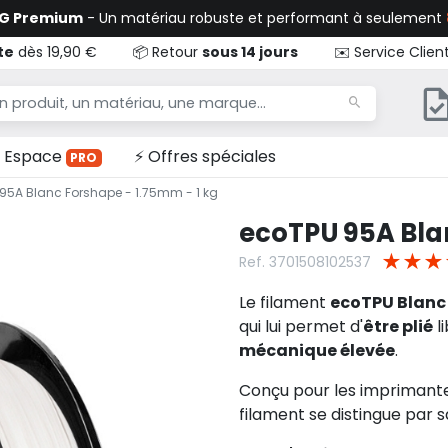
TG Premium
- Un matériau robuste et performant à seulement
te
dès 19,90 €
📦 Retour
sous 14 jours
✉️ Service Clien
Espace
⚡ Offres spéciales
PRO
95A Blanc Forshape - 1.75mm - 1 kg
ecoTPU 95A Blan
★
★
★
Ref. 3701508102537
Le filament
ecoTPU Blanc
qui lui permet d'
être plié
l
mécanique élevée
.
Conçu pour les imprimante
filament se distingue par 