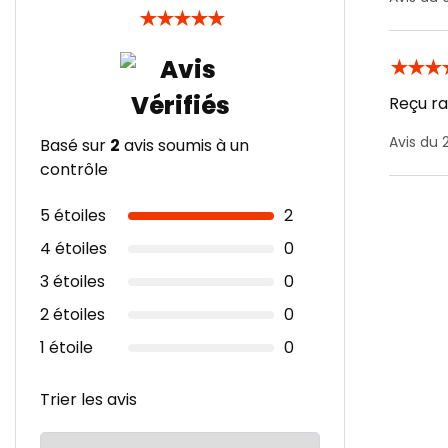
★
★
★
★
★
★
★
★
Reçu ra
Avis du 
Basé sur
2
avis soumis à un
contrôle
5 étoiles
2
4 étoiles
0
3 étoiles
0
2 étoiles
0
1 étoile
0
Trier les avis