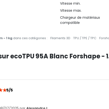
Vitesse min.
Vitesse max.
Chargeur de matériaux
compatible
 - 1 kg
dans ces catégories :
Filaments 3D
TPU / TPE / TPC
Forsh
 sur ecoTPU 95A Blanc Forshape - 
★
★
5/5
 08/07/2025 par
Alexandre L.