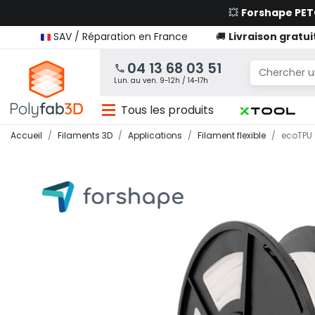
💥
Forshape PE
SAV / Réparation en France
🚚
Livraison gratui
04 13 68 03 51
Lun. au ven. 9-12h / 14-17h
Tous les produits
Accueil
Filaments 3D
Applications
Filament flexible
ecoTPU 