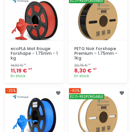
ÉCO-RESPONSABLE
ecoPLA Mat Rouge
PETG Noir Forshape
Forshape - 1.75mm - 1
Premium – 1.75mm –
kg
1Kg
14,92 €
20,75 €
HT
HT
11,19 €
8,30 €
HT
HT
En stock
En stock
Ajout
Ajout
-25%
-60%
rapide
rapide
ÉCO-RESPONSABLE