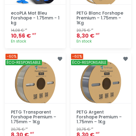
ecoPLA Mat Bleu
PETG Blanc Forshape
Forshape - 1.75mm - 1
Premium – 1.75mm –
kg
1Kg
14,08 €
20,75 €
HT
HT
10,56 €
8,30 €
HT
HT
En stock
En stock
Ajout
Ajout
-60%
-60%
rapide
rapide
ÉCO-RESPONSABLE
ÉCO-RESPONSABLE
PETG Transparent
PETG Argent
Forshape Premium –
Forshape Premium –
1.75mm – 1Kg
1.75mm – 1Kg
20,75 €
20,75 €
HT
HT
8,30 €
8,30 €
HT
HT