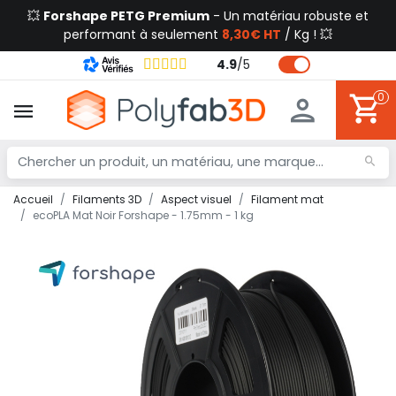
💥
Forshape PETG Premium
- Un matériau robuste et
performant à seulement
8,30€ HT
/ Kg ! 💥
4.9
/
5
0
Accueil
Filaments 3D
Aspect visuel
Filament mat
ecoPLA Mat Noir Forshape - 1.75mm - 1 kg