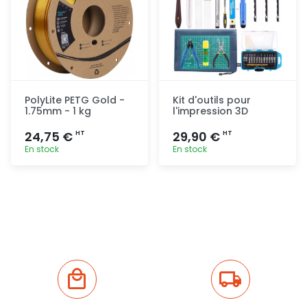
PolyLite PETG Gold -
Kit d'outils pour
1.75mm - 1 kg
l'impression 3D
24,75 €
29,90 €
HT
HT
En stock
En stock
Ajout
Ajout
rapide
rapide