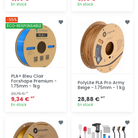
En stock
En stock
Ajout
Ajout
-55%
rapide
rapide
ÉCO-RESPONSABLE
PLA+ Bleu Clair
Forshape Premium -
PolyLite PLA Pro Army
1.75mm - 1kg
Beige - 1.75mm - 1 kg
20,75 €
HT
9,34 €
28,88 €
HT
HT
En stock
En stock
Ajout
Ajout
rapide
rapide