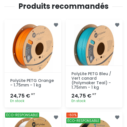
Produits recommandés
PolyLite PETG Bleu /
Vert canard
PolyLite PETG Orange
(Polymaker Teal) -
- 1.75mm - 1 kg
1.75mm - 1 kg
24,75 €
24,75 €
HT
HT
En stock
En stock
Ajout
Ajout
ÉCO-RESPONSABLE
-60%
rapide
rapide
ÉCO-RESPONSABLE