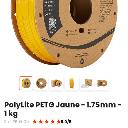
PolyLite PETG Jaune - 1.75mm -
1 kg
★
★
★
★
★
Ref. PB01006
5.0/5