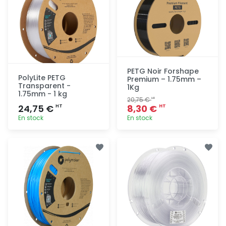
PETG Noir Forshape
PolyLite PETG
Premium – 1.75mm –
Transparent -
1Kg
1.75mm - 1 kg
20,75 €
HT
24,75 €
8,30 €
HT
HT
En stock
En stock
Ajout
Ajout
rapide
rapide