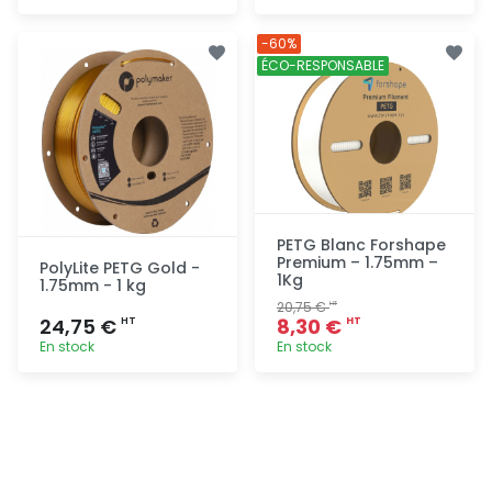
Ajout
Ajout
-60%
rapide
rapide
ÉCO-RESPONSABLE
PETG Blanc Forshape
Premium – 1.75mm –
PolyLite PETG Gold -
1Kg
1.75mm - 1 kg
20,75 €
HT
24,75 €
8,30 €
HT
HT
En stock
En stock
Ajout
Ajout
rapide
rapide