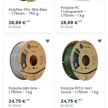
PolyLite PC
PolyFlex TPU-95A Bleu
Transparent -
- 1.75mm - 750 g
1.75mm - 1 kg
28,88 €
28,88 €
HT
HT
En stock
En stock
Ajout
Ajout
rapide
rapide
PolyLite ABS Gris -
PolyLite PETG Vert
1.75mm - 1 kg
foncé - 1.75mm - 1 kg
24,75 €
24,75 €
HT
HT
En stock
En stock