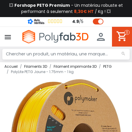
💥
Forshape PETG Premium
- Un matériau robuste et
performant à seulement
8,30€ HT
/ Kg ! 💥
4.9
/
5
0
Accueil
Filaments 3D
Filament imprimante 3D
PETG
PolyLite PETG Jaune - 1.75mm - 1 kg