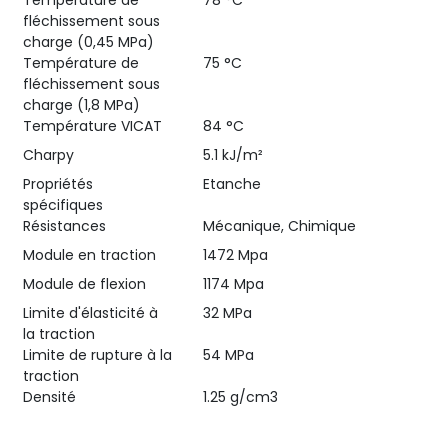
fléchissement sous
charge (0,45 MPa)
Température de
75 °C
fléchissement sous
charge (1,8 MPa)
Température VICAT
84 °C
Charpy
5.1 kJ/m²
Propriétés
Etanche
spécifiques
Résistances
Mécanique, Chimique
Module en traction
1472 Mpa
Module de flexion
1174 Mpa
Limite d'élasticité à
32 MPa
la traction
Limite de rupture à la
54 MPa
traction
Densité
1.25 g/cm3