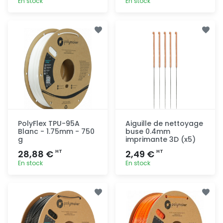
En stock
En stock
Ajout
Ajout
rapide
rapide
PolyFlex TPU-95A
Aiguille de nettoyage
Blanc - 1.75mm - 750
buse 0.4mm
g
imprimante 3D (x5)
28,88 €
2,49 €
HT
HT
En stock
En stock
Ajout
Ajout
rapide
rapide