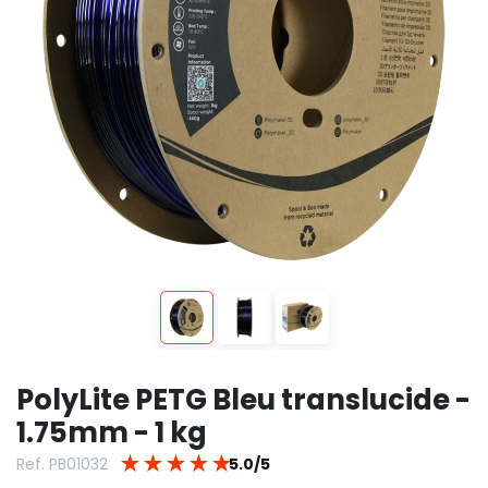
PolyLite PETG Bleu translucide -
1.75mm - 1 kg
★
★
★
★
★
Ref. PB01032
5.0/5