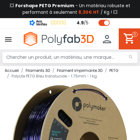
💥
Forshape PETG Premium
- Un matériau robuste et
performant à seulement
8,30€ HT
/ Kg ! 💥
4.9
/
5
0
Accueil
Filaments 3D
Filament imprimante 3D
PETG
PolyLite PETG Bleu translucide - 1.75mm - 1 kg