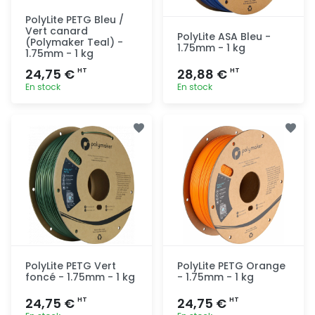
PolyLite PETG Bleu /
Vert canard
PolyLite ASA Bleu -
(Polymaker Teal) -
1.75mm - 1 kg
1.75mm - 1 kg
24,75 €
28,88 €
HT
HT
En stock
En stock
Ajout
Ajout
rapide
rapide
PolyLite PETG Vert
PolyLite PETG Orange
foncé - 1.75mm - 1 kg
- 1.75mm - 1 kg
24,75 €
24,75 €
HT
HT