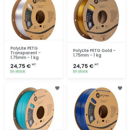
PolyLite PETG
PolyLite PETG Gold -
Transparent -
1.75mm - 1 kg
1.75mm - 1 kg
24,75 €
24,75 €
HT
HT
En stock
En stock
Ajout
Ajout
rapide
rapide