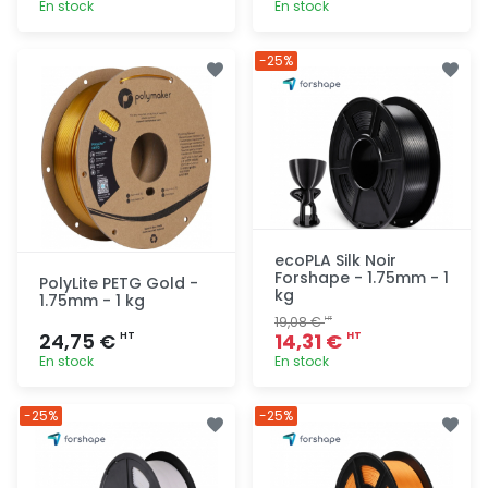
En stock
En stock
Ajout
Ajout
-25%
rapide
rapide
ecoPLA Silk Noir
Forshape - 1.75mm - 1
PolyLite PETG Gold -
kg
1.75mm - 1 kg
19,08 €
HT
24,75 €
14,31 €
HT
HT
En stock
En stock
Ajout
Ajout
-25%
-25%
rapide
rapide