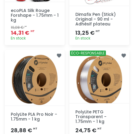
ecoPLA Silk Rouge
Dimafix Pen (Stick)
Forshape - 1.75mm - 1
Original - 90 ml -
kg
Adhésif plateau
19,08 €
HT
14,31 €
13,25 €
HT
HT
En stock
En stock
Ajout
Ajout
ÉCO-RESPONSABLE
rapide
rapide
PolyLite PETG
PolyLite PLA Pro Noir -
Transparent -
1.75mm - 1 kg
1.75mm - 1 kg
28,88 €
24,75 €
HT
HT