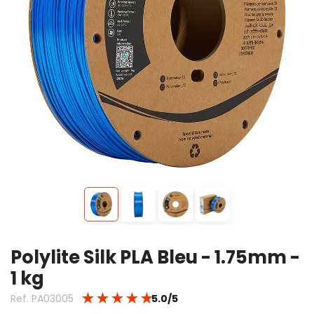
Polylite Silk PLA Bleu - 1.75mm -
1 kg
★
★
★
★
★
Ref. PA03005
5.0/5