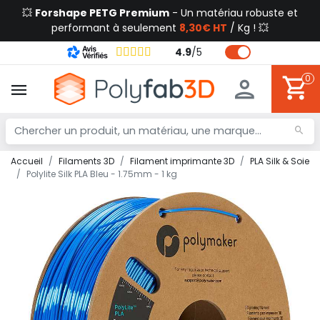
💥
Forshape PETG Premium
- Un matériau robuste et
performant à seulement
8,30€ HT
/ Kg ! 💥
4.9
/
5
0
Accueil
Filaments 3D
Filament imprimante 3D
PLA Silk & Soie
Polylite Silk PLA Bleu - 1.75mm - 1 kg