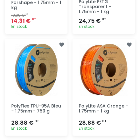
PolyLite PETG
Forshape - 1.75mm - 1
Transparent -
kg
1.75mm - 1 kg
19,08 €
HT
14,31 €
24,75 €
HT
HT
En stock
En stock
Ajout
Ajout
rapide
rapide
PolyFlex TPU-95A Bleu
PolyLite ASA Orange -
- 1.75mm - 750 g
1.75mm - 1 kg
28,88 €
28,88 €
HT
HT
En stock
En stock