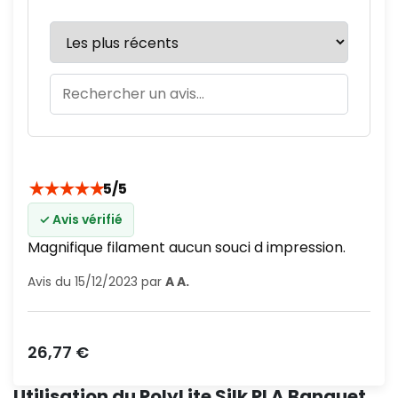
★
★
★
★
★
5/5
✓ Avis vérifié
Magnifique filament aucun souci d impression.
Avis du 15/12/2023 par
A A.
Prix
26,77 €
Utilisation du PolyLite Silk PLA Banquet