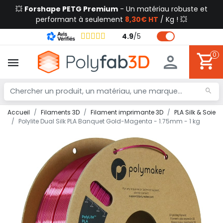
💥
Forshape PETG Premium
- Un matériau robuste et
performant à seulement
8,30€ HT
/ Kg ! 💥
4.9
/
5
0
Accueil
Filaments 3D
Filament imprimante 3D
PLA Silk & Soie
Polylite Dual Silk PLA Banquet Gold-Magenta - 1.75mm - 1 kg