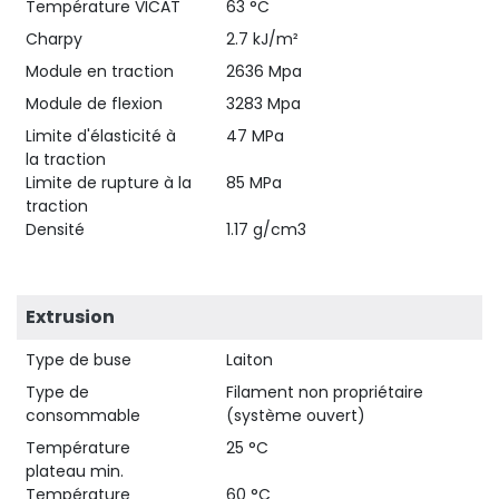
Température VICAT
63 °C
Charpy
2.7 kJ/m²
Module en traction
2636 Mpa
Module de flexion
3283 Mpa
Limite d'élasticité à
47 MPa
la traction
Limite de rupture à la
85 MPa
traction
Densité
1.17 g/cm3
Extrusion
Type de buse
Laiton
Type de
Filament non propriétaire
consommable
(système ouvert)
Température
25 °C
plateau min.
Température
60 °C