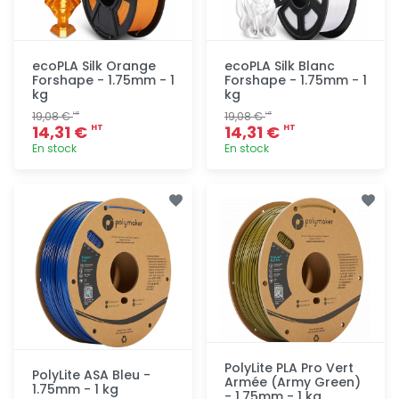
ecoPLA Silk Orange
ecoPLA Silk Blanc
Forshape - 1.75mm - 1
Forshape - 1.75mm - 1
kg
kg
19,08 €
19,08 €
HT
HT
14,31 €
14,31 €
HT
HT
En stock
En stock
Ajout
Ajout
rapide
rapide
PolyLite PLA Pro Vert
PolyLite ASA Bleu -
Armée (Army Green)
1.75mm - 1 kg
- 1.75mm - 1 kg