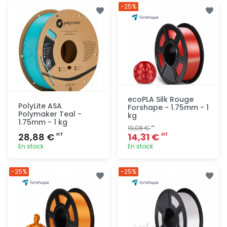
Ajout
Ajout
-25%
rapide
rapide
ecoPLA Silk Rouge
PolyLite ASA
Forshape - 1.75mm - 1
Polymaker Teal -
kg
1.75mm - 1 kg
19,08 €
HT
28,88 €
14,31 €
HT
HT
En stock
En stock
Ajout
Ajout
-25%
-25%
rapide
rapide