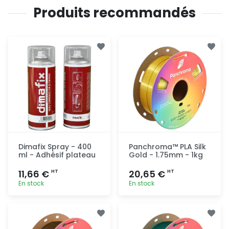
Produits recommandés
Dimafix Spray - 400
Panchroma™ PLA Silk
ml - Adhésif plateau
Gold - 1.75mm - 1kg
11,66 €
20,65 €
HT
HT
En stock
En stock
Ajout
Ajout
rapide
rapide