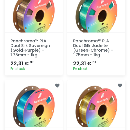
Panchroma™ PLA
Panchroma™ PLA
Dual Silk Sovereign
Dual Silk Jadeite
(Gold-Purple) -
(Green-Chrome) -
1.75mm - 1kg
1.75mm - 1kg
22,31 €
22,31 €
HT
HT
En stock
En stock
Ajout
Ajout
rapide
rapide