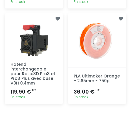
En stock
En stock
Ajout
Ajout
rapide
rapide
Hotend
interchangeable
pour Raise3D Pro3 et
PLA Ultimaker Orange
Pro3 Plus avec buse
- 2.85mm - 750g
V3H 0.4mm
119,90 €
36,00 €
HT
HT
En stock
En stock
Ajout
Ajout
rapide
rapide