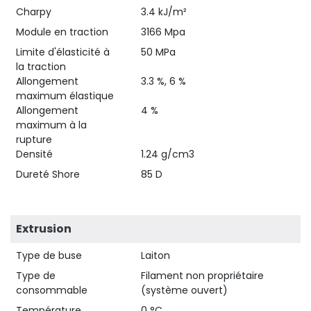
Charpy
3.4 kJ/m²
Module en traction
3166 Mpa
Limite d'élasticité à
50 MPa
la traction
Allongement
3.3 %, 6 %
maximum élastique
Allongement
4 %
maximum à la
rupture
Densité
1.24 g/cm3
Dureté Shore
85 D
Extrusion
Type de buse
Laiton
Type de
Filament non propriétaire
consommable
(système ouvert)
Température
0 °C