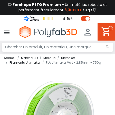
💥
Forshape PETG Premium
- Un matériau robuste et
performant à seulement
8,30€ HT
/ Kg ! 💥
4.9
/
5
0
Accueil
Matériel 3D
Marque
UltiMaker
Filaments Ultimaker
PLA Ultimaker Vert - 2.85mm - 750g