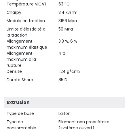
Température VICAT
63 °C
Charpy
3.4 kJ/m²
Module en traction
3166 Mpa
Limite d'élasticité à
50 MPa
la traction
Allongement
3.3 %, 6 %
maximum élastique
Allongement
4 %
maximum à la
rupture
Densité
1.24 g/cm3
Dureté Shore
85 D
Extrusion
Type de buse
Laiton
Type de
Filament non propriétaire
consommable
(système ouvert)