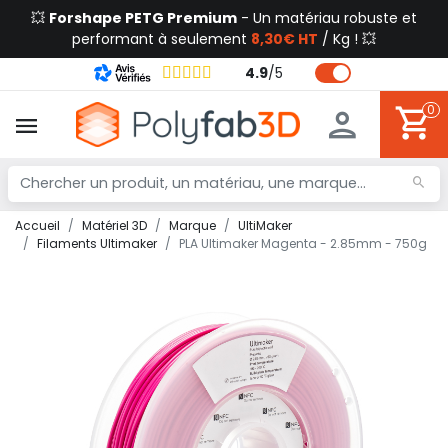
💥
Forshape PETG Premium
- Un matériau robuste et
performant à seulement
8,30€ HT
/ Kg ! 💥
4.9
/
5
0
Accueil
Matériel 3D
Marque
UltiMaker
Filaments Ultimaker
PLA Ultimaker Magenta - 2.85mm - 750g