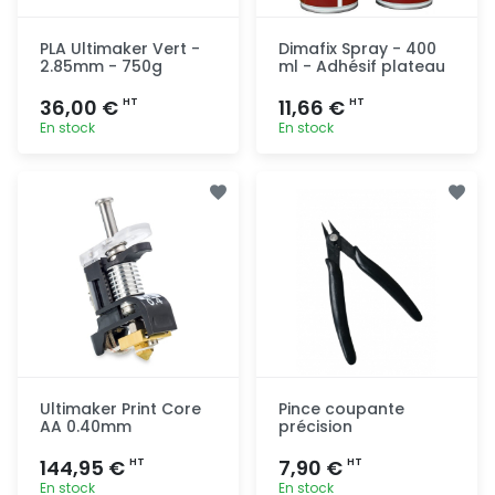
PLA Ultimaker Vert -
Dimafix Spray - 400
2.85mm - 750g
ml - Adhésif plateau
36,00 €
11,66 €
HT
HT
En stock
En stock
Ajout
Ajout
rapide
rapide
Ultimaker Print Core
Pince coupante
AA 0.40mm
précision
144,95 €
7,90 €
HT
HT
En stock
En stock