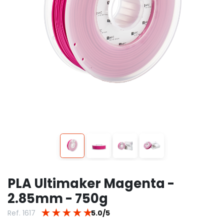
PLA Ultimaker Magenta -
2.85mm - 750g
★
★
★
★
★
Ref. 1617
5.0/5