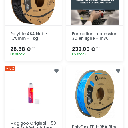
PolyLite ASA Noir -
Formation impression
1.75mm - 1 kg
3D en ligne - 1h30
28,88 €
239,00 €
HT
HT
En stock
En stock
Ajout
Ajout
-15%
rapide
rapide
Magigoo Original - 50
PolyFlex TPU-95A Bleu
ml - Adhésif plateau