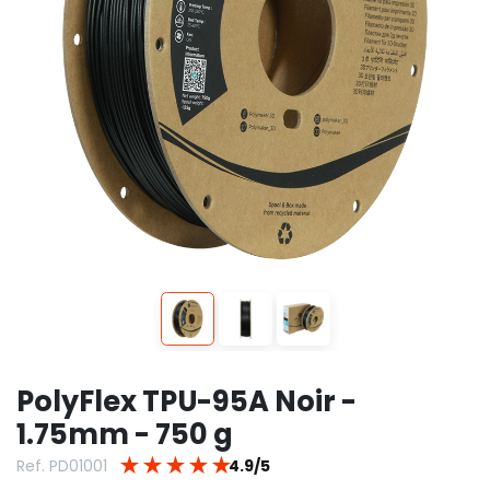
PolyFlex TPU-95A Noir -
1.75mm - 750 g
★
★
★
★
★
Ref. PD01001
4.9/5