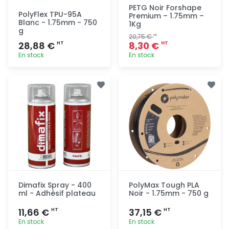
PETG Noir Forshape
PolyFlex TPU-95A
Premium – 1.75mm –
Blanc - 1.75mm - 750
1Kg
g
20,75 €
HT
28,88 €
8,30 €
HT
HT
En stock
En stock
Ajout
Ajout
rapide
rapide
Dimafix Spray - 400
PolyMax Tough PLA
ml - Adhésif plateau
Noir - 1.75mm - 750 g
11,66 €
37,15 €
HT
HT
En stock
En stock