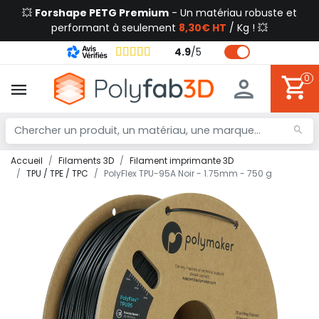
💥
Forshape PETG Premium
- Un matériau robuste et
performant à seulement
8,30€ HT
/ Kg ! 💥
4.9
/
5
0
Accueil
Filaments 3D
Filament imprimante 3D
TPU / TPE / TPC
PolyFlex TPU-95A Noir - 1.75mm - 750 g