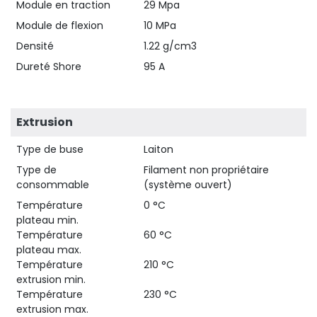
Module en traction
29 Mpa
Module de flexion
10 MPa
Densité
1.22 g/cm3
Dureté Shore
95 A
Extrusion
Type de buse
Laiton
Type de
Filament non propriétaire
consommable
(système ouvert)
Température
0 °C
plateau min.
Température
60 °C
plateau max.
Température
210 °C
extrusion min.
Température
230 °C
extrusion max.