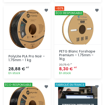
Ajout
Ajout
-60%
rapide
rapide
ÉCO-RESPONSABLE
PETG Blanc Forshape
Premium – 1.75mm –
PolyLite PLA Pro Noir -
1Kg
1.75mm - 1 kg
20,75 €
HT
28,88 €
8,30 €
HT
HT
En stock
En stock
Ajout
Ajout
ÉCO-RESPONSABLE
FABRIQUÉ EN FRANCE
rapide
rapide