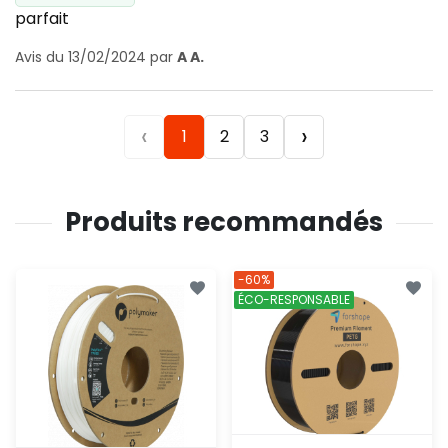
parfait
Avis du 13/02/2024 par
A A.
‹
›
1
2
3
Produits recommandés
-60%
ÉCO-RESPONSABLE