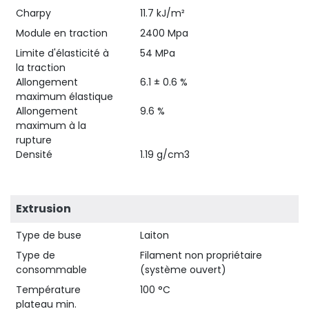
Charpy
11.7 kJ/m²
Module en traction
2400 Mpa
Limite d'élasticité à
54 MPa
la traction
Allongement
6.1 ± 0.6 %
maximum élastique
Allongement
9.6 %
maximum à la
rupture
Densité
1.19 g/cm3
Extrusion
Type de buse
Laiton
Type de
Filament non propriétaire
consommable
(système ouvert)
Température
100 °C
plateau min.