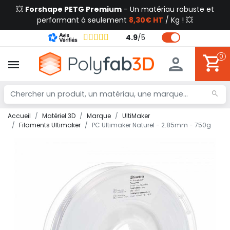
💥
Forshape PETG Premium
- Un matériau robuste et
performant à seulement
8,30€ HT
/ Kg ! 💥
4.9
/
5
0
Accueil
Matériel 3D
Marque
UltiMaker
Filaments Ultimaker
PC Ultimaker Naturel - 2.85mm - 750g