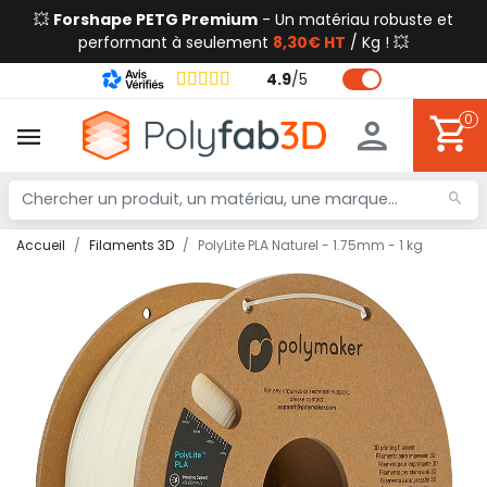
💥
Forshape PETG Premium
- Un matériau robuste et
performant à seulement
8,30€ HT
/ Kg ! 💥
4.9
/
5
0
Accueil
Filaments 3D
PolyLite PLA Naturel - 1.75mm - 1 kg