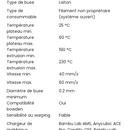
Type de buse
Laiton
Type de
Filament non propriétaire
consommable
(système ouvert)
Température
25 °C
plateau min.
Température
60 °C
plateau max.
Température
190 °C
extrusion min.
Température
230 °C
extrusion max.
Vitesse min.
40 mm/s
Vitesse max.
60 mm/s
Diamètre de buse
0.2 mm
minimum
Compatibilité
Oui
bowden
Sensibilité au warping
Faible
Chargeur de
Bambu Lab AMS, Anycubic ACE
matériaux
Pro, Creality CFS, Bambu Lab