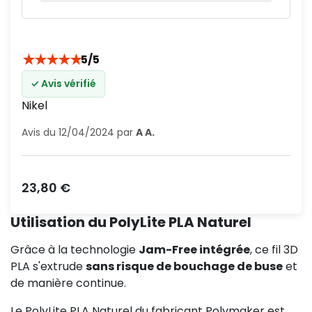
★
★
★
★
★
5/5
✓ Avis vérifié
Nikel
Avis du 12/04/2024 par
A A.
Prix
23,80 €
Utilisation du PolyLite PLA Naturel
Grâce à la technologie
Jam-Free intégrée
, ce fil 3D
PLA s'extrude
sans risque de bouchage de buse
et
de manière continue.
Le PolyLite PLA Naturel du fabricant Polymaker est