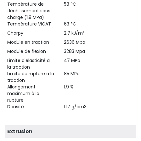
Température de
58 °C
fléchissement sous
charge (1,8 MPa)
Température VICAT
63 °C
Charpy
2.7 kJ/m²
Module en traction
2636 Mpa
Module de flexion
3283 Mpa
Limite d'élasticité à
47 MPa
la traction
Limite de rupture à la
85 MPa
traction
Allongement
1.9 %
maximum à la
rupture
Densité
1.17 g/cm3
Extrusion