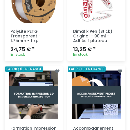
PolyLite PETG
Dimafix Pen (Stick)
Transparent -
Original - 90 ml -
1.75mm - 1 kg
Adhésif plateau
24,75 €
13,25 €
HT
HT
En stock
En stock
Ajout
Ajout
FABRIQUÉ EN FRANCE
FABRIQUÉ EN FRANCE
rapide
rapide
Formation impression
Accompagnement