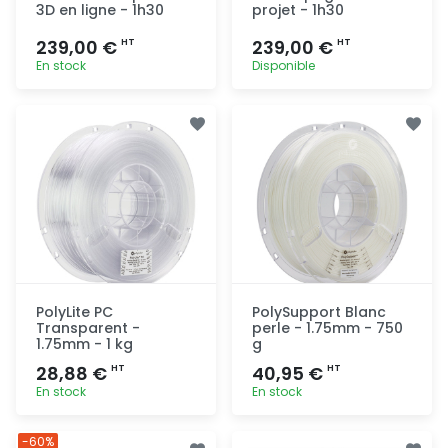
3D en ligne - 1h30
projet - 1h30
239,00 €
239,00 €
HT
HT
En stock
Disponible
Ajout
Ajout
rapide
rapide
PolyLite PC
PolySupport Blanc
Transparent -
perle - 1.75mm - 750
1.75mm - 1 kg
g
28,88 €
40,95 €
HT
HT
En stock
En stock
Ajout
Ajout
-60%