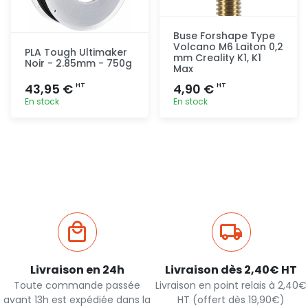
Buse Forshape Type
Volcano M6 Laiton 0,2
PLA Tough Ultimaker
mm Creality K1, K1
Noir - 2.85mm - 750g
Max
43,95 €
4,90 €
HT
HT
En stock
En stock
Ajout
Ajout
rapide
rapide
Livraison en 24h
Livraison dès 2,40€ HT
Toute commande passée
Livraison en point relais à 2,40€
avant 13h est expédiée dans la
HT (offert dès 19,90€)