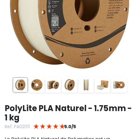
PolyLite PLA Naturel - 1.75mm -
1 kg
★
★
★
★
★
Ref. PA02011
5.0/5