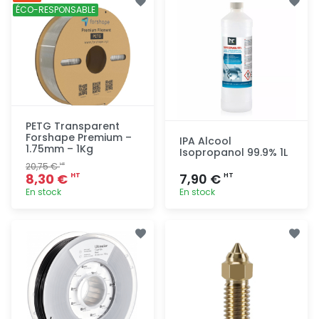
rapide
rapide
ÉCO-RESPONSABLE
PETG Transparent
Forshape Premium –
IPA Alcool
1.75mm – 1Kg
Isopropanol 99.9% 1L
20,75 €
HT
8,30 €
7,90 €
HT
HT
En stock
En stock
Ajout
Ajout
rapide
rapide