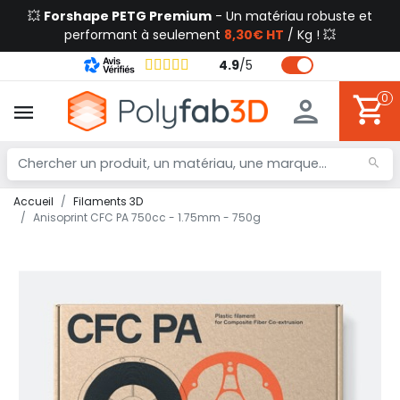
💥
Forshape PETG Premium
- Un matériau robuste et
performant à seulement
8,30€ HT
/ Kg ! 💥
4.9
/
5
0
Accueil
Filaments 3D
Anisoprint CFC PA 750cc - 1.75mm - 750g