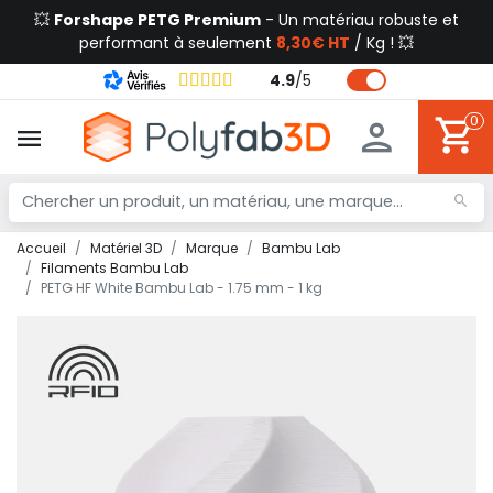
💥
Forshape PETG Premium
- Un matériau robuste et
performant à seulement
8,30€ HT
/ Kg ! 💥
4.9
/
5
0
Accueil
Matériel 3D
Marque
Bambu Lab
Filaments Bambu Lab
PETG HF White Bambu Lab - 1.75 mm - 1 kg