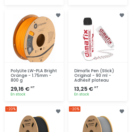
Ajout
Ajout
rapide
rapide
PolyLite LW-PLA Bright
Dimafix Pen (Stick)
Orange - 1.75mm -
Original - 90 ml -
800 g
Adhésif plateau
29,16 €
13,25 €
HT
HT
En stock
En stock
Ajout
Ajout
-20%
-20%
rapide
rapide