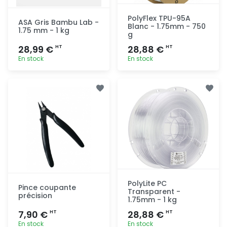
PolyFlex TPU-95A
ASA Gris Bambu Lab -
Blanc - 1.75mm - 750
1.75 mm - 1 kg
g
28,99 €
28,88 €
HT
HT
En stock
En stock
Ajout
Ajout
rapide
rapide
PolyLite PC
Pince coupante
Transparent -
précision
1.75mm - 1 kg
7,90 €
28,88 €
HT
HT
En stock
En stock