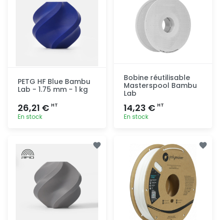
Bobine réutilisable
PETG HF Blue Bambu
Masterspool Bambu
Lab - 1.75 mm - 1 kg
Lab
26,21 €
14,23 €
HT
HT
En stock
En stock
Ajout
Ajout
rapide
rapide