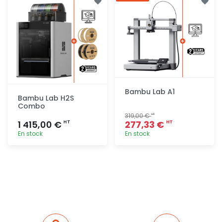
rapide
rapide
Bambu Lab A1
Bambu Lab H2S
Combo
319,00 €
HT
1 415,00 €
277,33 €
HT
HT
En stock
En stock
Ajout
Ajout
rapide
rapide