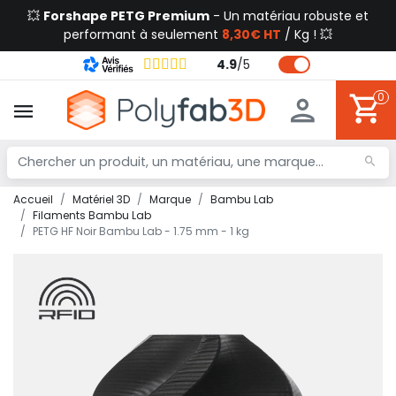
💥
Forshape PETG Premium
- Un matériau robuste et
performant à seulement
8,30€ HT
/ Kg ! 💥
4.9
/
5
0
Accueil
Matériel 3D
Marque
Bambu Lab
Filaments Bambu Lab
PETG HF Noir Bambu Lab - 1.75 mm - 1 kg