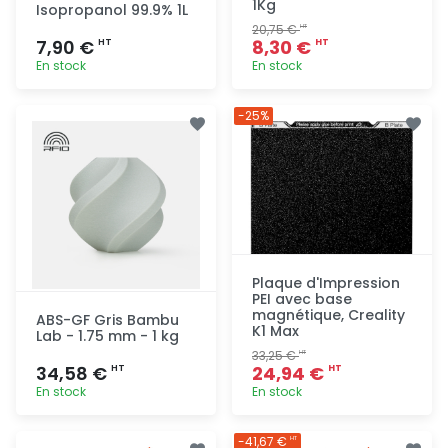
1Kg
Isopropanol 99.9% 1L
20,75 €
HT
7,90 €
8,30 €
HT
HT
En stock
En stock
Ajout
Ajout
-25%
rapide
rapide
Plaque d'Impression
PEI avec base
magnétique, Creality
ABS-GF Gris Bambu
K1 Max
Lab - 1.75 mm - 1 kg
33,25 €
HT
34,58 €
24,94 €
HT
HT
En stock
En stock
Ajout
Ajout
-41,67 €
HT