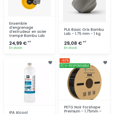
Ensemble
d'engrenage
PLA Basic Gris Bambu
d'extrudeur en acier
Lab - 1.75 mm - 1 kg
trempé Bambu Lab
24,99 €
29,08 €
HT
HT
En stock
En stock
Ajout
Ajout
-60%
rapide
rapide
ÉCO-RESPONSABLE
PETG Noir Forshape
Premium – 1.75mm –
IPA Alcool