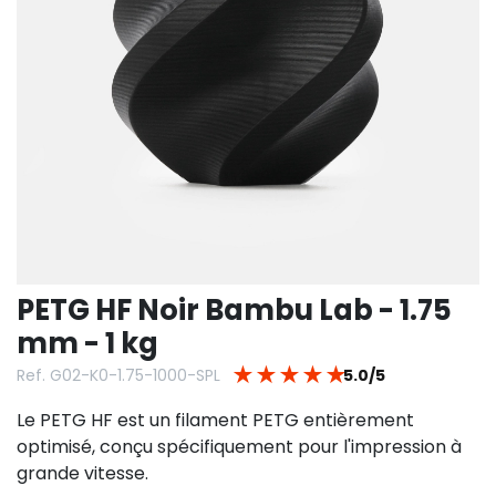
PETG HF Noir Bambu Lab - 1.75
mm - 1 kg
★
★
★
★
★
Ref. G02-K0-1.75-1000-SPL
5.0/5
Le PETG HF est un filament PETG entièrement
optimisé, conçu spécifiquement pour l'impression à
grande vitesse.