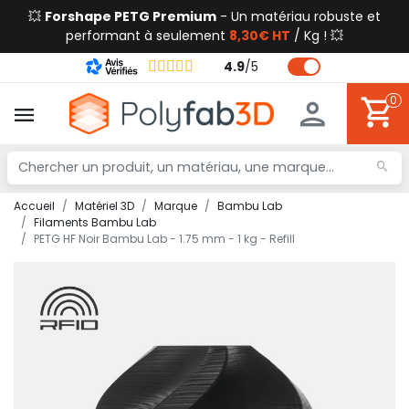
💥
Forshape PETG Premium
- Un matériau robuste et
performant à seulement
8,30€ HT
/ Kg ! 💥
4.9
/
5
0
Accueil
Matériel 3D
Marque
Bambu Lab
Filaments Bambu Lab
PETG HF Noir Bambu Lab - 1.75 mm - 1 kg - Refill