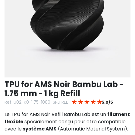
TPU for AMS Noir Bambu Lab -
1.75 mm - 1 kg Refill
★
★
★
★
★
Ref. U02-K0-1.75-1000-SPLFREE
5.0/5
Le TPU for AMS Noir Refill Bambu Lab est un
filament
flexible
spécialement conçu pour être compatible
avec le
système AMS
(Automatic Material System).