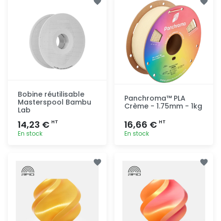
rapide
rapide
Bobine réutilisable
Panchroma™ PLA
Masterspool Bambu
Crème - 1.75mm - 1kg
Lab
14,23 €
16,66 €
HT
HT
En stock
En stock
Ajout
Ajout
rapide
rapide