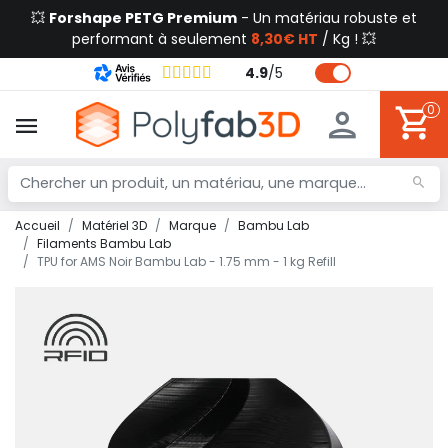
💥
Forshape PETG Premium
- Un matériau robuste et
performant à seulement
8,30€ HT
/ Kg ! 💥
4.9
/
5
0
Accueil
Matériel 3D
Marque
Bambu Lab
Filaments Bambu Lab
TPU for AMS Noir Bambu Lab - 1.75 mm - 1 kg Refill