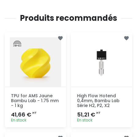
Produits recommandés
TPU for AMS Jaune
High Flow Hotend
Bambu Lab - 1.75 mm
0,4mm, Bambu Lab
- 1 kg
Série H2, P2, X2
41,66 €
51,21 €
HT
HT
En stock
En stock
Ajout
Ajout