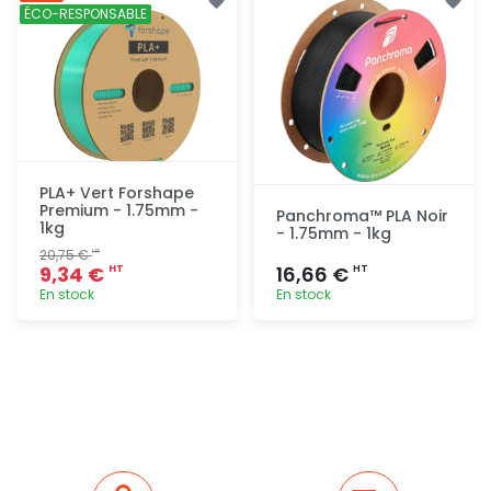
rapide
rapide
ÉCO-RESPONSABLE
PLA+ Vert Forshape
Premium - 1.75mm -
Panchroma™ PLA Noir
1kg
- 1.75mm - 1kg
20,75 €
HT
9,34 €
16,66 €
HT
HT
En stock
En stock
Ajout
Ajout
rapide
rapide