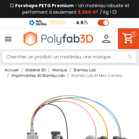
💥
Forshape PETG Premium
- Un matériau robuste et
performant à seulement
8,30€ HT
/ Kg ! 💥
4.9
/
5
0
Accueil
Matériel 3D
Marque
Bambu Lab
Imprimantes 3D Bambu Lab
Bambu Lab A1 Mini Combo