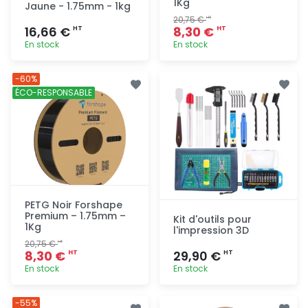
1Kg
Jaune - 1.75mm - 1kg
20,75 €
HT
16,66 €
8,30 €
HT
HT
En stock
En stock
Ajout
Ajout
-60%
rapide
rapide
ÉCO-RESPONSABLE
PETG Noir Forshape
Premium – 1.75mm –
Kit d'outils pour
1Kg
l'impression 3D
20,75 €
HT
8,30 €
29,90 €
HT
HT
En stock
En stock
Ajout
Ajout
-55%