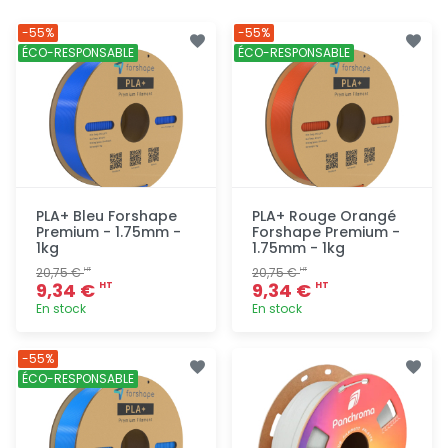
-55%
-55%
ÉCO-RESPONSABLE
ÉCO-RESPONSABLE
PLA+ Bleu Forshape
PLA+ Rouge Orangé
Premium - 1.75mm -
Forshape Premium -
1kg
1.75mm - 1kg
20,75 €
20,75 €
HT
HT
9,34 €
9,34 €
HT
HT
En stock
En stock
Ajout
Ajout
-55%
rapide
rapide
ÉCO-RESPONSABLE