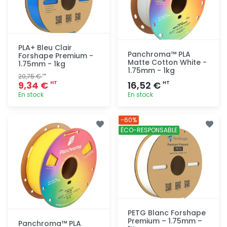
PLA+ Bleu Clair
Panchroma™ PLA
Forshape Premium -
Matte Cotton White -
1.75mm - 1kg
1.75mm - 1kg
20,75 €
HT
9,34 €
16,52 €
HT
HT
En stock
En stock
Ajout
Ajout
-60%
rapide
rapide
ÉCO-RESPONSABLE
PETG Blanc Forshape
Premium – 1.75mm –
Panchroma™ PLA