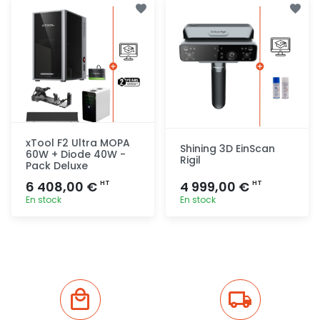
rapide
rapide
xTool F2 Ultra MOPA
Shining 3D EinScan
60W + Diode 40W -
Rigil
Pack Deluxe
6 408,00 €
4 999,00 €
HT
HT
En stock
En stock
Ajout
Ajout
rapide
rapide