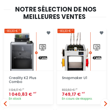
NOTRE SÉLECTION DE NOS
MEILLEURES VENTES
-83,33 €
-83,33 €
HT
HT
Creality K2 Plus
Snapmaker U1
Combo
1 124,17 €
832,50 €
HT
HT
1 040,83 €
749,17 €
HT
HT
En stock
En cours de réappro.
Ajout
Ajout