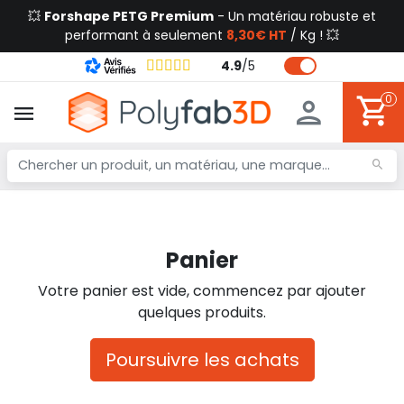
💥
Forshape PETG Premium
- Un matériau robuste et
performant à seulement
8,30€ HT
/ Kg ! 💥
4.9
/
5
0
Panier
Votre panier est vide, commencez par ajouter
quelques produits.
Poursuivre les achats