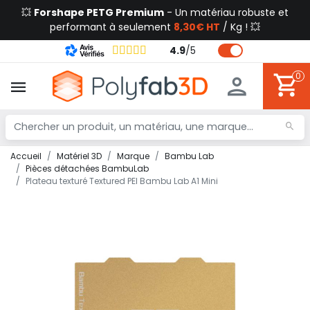
💥
Forshape PETG Premium
- Un matériau robuste et
performant à seulement
8,30€ HT
/ Kg ! 💥
4.9
/
5
0
Accueil
Matériel 3D
Marque
Bambu Lab
Pièces détachées BambuLab
Plateau texturé Textured PEI Bambu Lab A1 Mini