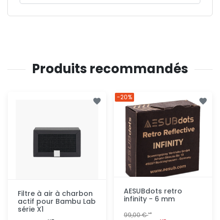
Produits recommandés
-20%
AESUBdots retro
Filtre à air à charbon
infinity - 6 mm
actif pour Bambu Lab
série X1
99,00 €
HT