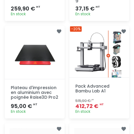
259,90 €
37,15 €
HT
HT
En stock
En stock
Ajout
Ajout
-20%
rapide
rapide
Pack Advanced
Plateau d'impression
Bambu Lab A1
en aluminium avec
poignée Raise3D Pro2
515,90 €
HT
95,00 €
412,72 €
HT
HT
En stock
En stock
Ajout
Ajout
rapide
rapide