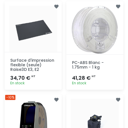
Surface d'impression
PC-ABS Blanc -
flexible (seule)
1.75mm - 1 kg
Raise3D E3, E2
34,70 €
41,28 €
HT
HT
En stock
En stock
Ajout
Ajout
-10%
rapide
rapide