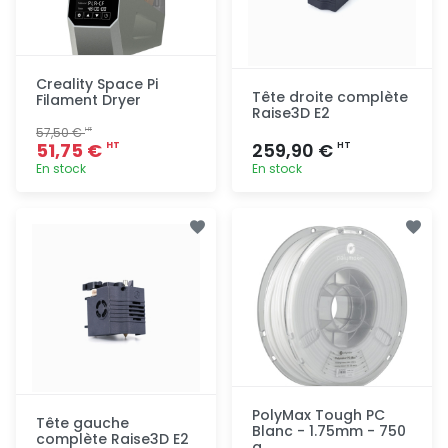
Creality Space Pi
Tête droite complète
Filament Dryer
Raise3D E2
57,50 €
HT
51,75 €
259,90 €
HT
HT
En stock
En stock
Ajout
Ajout
rapide
rapide
PolyMax Tough PC
Tête gauche
Blanc - 1.75mm - 750
complète Raise3D E2
g