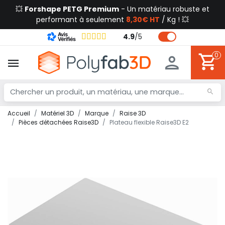
💥
Forshape PETG Premium
- Un matériau robuste et
performant à seulement
8,30€ HT
/ Kg ! 💥
4.9
/
5
0
Accueil
Matériel 3D
Marque
Raise 3D
Pièces détachées Raise3D
Plateau flexible Raise3D E2