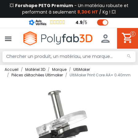
💥
Forshape PETG Premium
- Un matériau robuste et
performant à seulement
8,30€ HT
/ Kg ! 💥
4.9
/
5
0
Accueil
Matériel 3D
Marque
UltiMaker
Pièces détachées Ultimaker
UltiMaker Print Core AA+ 0.40mm