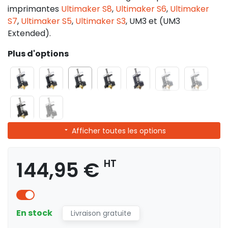
imprimantes
Ultimaker S8
,
Ultimaker S6
,
Ultimaker
S7
,
Ultimaker S5
,
Ultimaker S3
, UM3 et (UM3
Extended).
Plus d'options
Afficher toutes les options
144,95 €
HT
En stock
Livraison gratuite