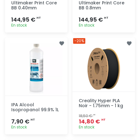
Ultimaker Print Core
Ultimaker Print Core
BB 0.40mm
BB 0.8mm
144,95 €
144,95 €
HT
HT
En stock
En stock
Ajout
Ajout
-20%
rapide
rapide
Creality Hyper PLA
IPA Alcool
Noir - 1.75mm - 1 kg
Isopropanol 99.9% 1L
18,50 €
HT
7,90 €
14,80 €
HT
HT
En stock
En stock