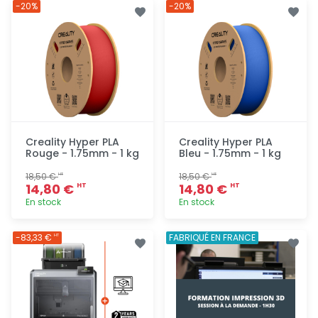
Ajout
Ajout
-20%
-20%
rapide
rapide
Creality Hyper PLA
Creality Hyper PLA
Rouge - 1.75mm - 1 kg
Bleu - 1.75mm - 1 kg
18,50 €
18,50 €
HT
HT
14,80 €
14,80 €
HT
HT
En stock
En stock
Ajout
Ajout
-83,33 €
FABRIQUÉ EN FRANCE
HT
rapide
rapide