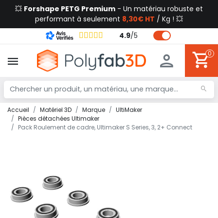
💥
Forshape PETG Premium
- Un matériau robuste et
performant à seulement
8,30€ HT
/ Kg ! 💥
4.9
/
5
0
Accueil
Matériel 3D
Marque
UltiMaker
Pièces détachées Ultimaker
Pack Roulement de cadre, Ultimaker S Series, 3, 2+ Connect