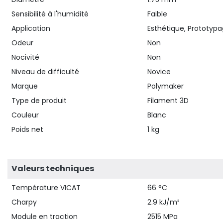
Sensibilité à l'humidité
Faible
Application
Esthétique, Prototyp
Odeur
Non
Nocivité
Non
Niveau de difficulté
Novice
Marque
Polymaker
Type de produit
Filament 3D
Couleur
Blanc
Poids net
1 kg
Valeurs techniques
Température VICAT
66 °C
Charpy
2.9 kJ/m²
Module en traction
2515 MPa