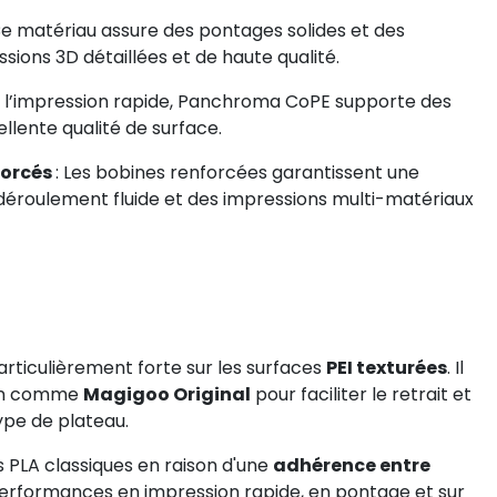
Ce matériau assure des pontages solides et des
sions 3D détaillées et de haute qualité.
r l’impression rapide, Panchroma CoPE supporte des
lente qualité de surface.
forcés
: Les bobines renforcées garantissent une
déroulement fluide et des impressions multi-matériaux
ticulièrement forte sur les surfaces
PEI texturées
. Il
sion comme
Magigoo Original
pour faciliter le retrait et
ype de plateau.
 PLA classiques en raison d'une
adhérence entre
s performances en impression rapide, en pontage et sur