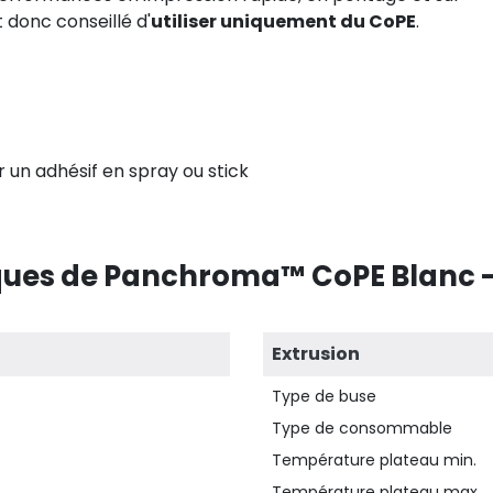
t donc conseillé d'
utiliser uniquement du CoPE
.
er un adhésif en spray ou stick
ques de Panchroma™ CoPE Blanc -
Extrusion
Type de buse
Type de consommable
Température plateau min.
Température plateau max.