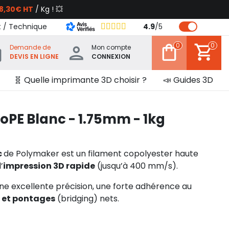
8,30€ HT
/ Kg ! 💥
t / Technique
4.9
/
5
0
0
Demande de
Mon compte
DEVIS EN LIGNE
CONNEXION
🧬 Quelle imprimante 3D choisir ?
📣 Guides 3D
E Blanc - 1.75mm - 1kg
c
de Polymaker est un filament copolyester haute
’
impression 3D rapide
(jusqu’à 400 mm/s).
 une excellente précision, une forte adhérence au
 et pontages
(bridging) nets.