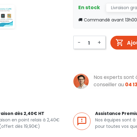
En stock
Livraison gr
🚚 Commandé avant 13h00, 
-
+
Ajo
Nos experts sont 
conseiller au
04 13
raison dès 2,40€ HT
Assistance Prem
raison en point relais à 2,40€
Nos équipes sont à
(offert dès 19,90€)
pour toutes vos qu