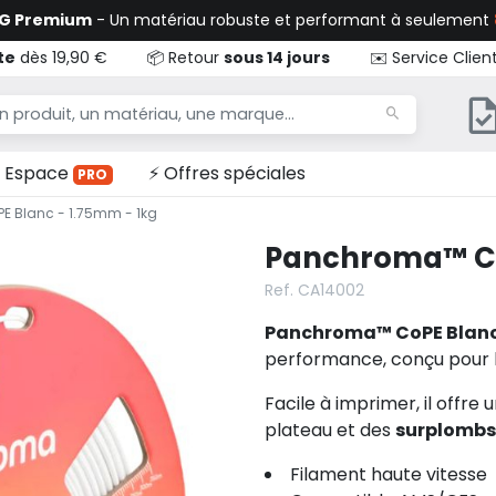
TG Premium
- Un matériau robuste et performant à seulement
te
dès 19,90 €
📦 Retour
sous 14 jours
✉️ Service Clien
Espace
⚡ Offres spéciales
PRO
 Blanc - 1.75mm - 1kg
Panchroma™ CoP
Ref. CA14002
Panchroma™ CoPE Blan
performance, conçu pour l
Facile à imprimer, il offre
plateau et des
surplombs
Filament haute vitesse