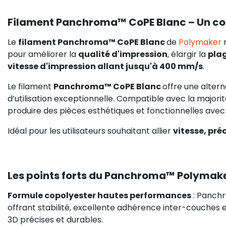
Filament Panchroma™ CoPE Blanc – Un cop
Le
filament Panchroma™ CoPE Blanc
de
Polymaker
r
pour améliorer la
qualité d'impression
, élargir la
pla
vitesse d'impression allant jusqu'à 400 mm/s
.
Le filament
Panchroma™ CoPE Blanc
offre une altern
d’utilisation exceptionnelle. Compatible avec la majo
produire des pièces esthétiques et fonctionnelles ave
Idéal pour les utilisateurs souhaitant allier
vitesse, préc
Les points forts du Panchroma™ Polymak
Formule copolyester hautes performances
: Panchr
offrant stabilité, excellente adhérence inter-couches 
3D précises et durables.