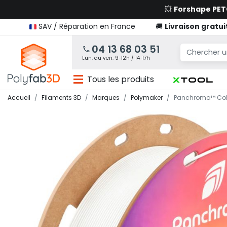
💥
Forshape PE
SAV / Réparation en France
🚚
Livraison gratui
04 13 68 03 51
Lun. au ven. 9-12h / 14-17h
Tous les produits
Accueil
Filaments 3D
Marques
Polymaker
Panchroma™ CoPE