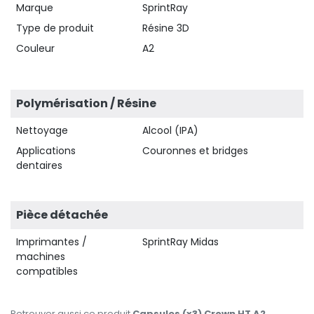
Marque
SprintRay
Type de produit
Résine 3D
Couleur
A2
Polymérisation / Résine
Nettoyage
Alcool (IPA)
Applications
Couronnes et bridges
dentaires
Pièce détachée
Imprimantes /
SprintRay Midas
machines
compatibles
Retrouver aussi ce produit
Capsules (x3) Crown HT A2,