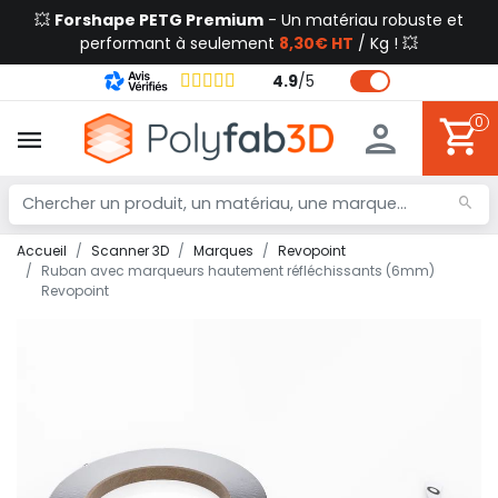
💥
Forshape PETG Premium
- Un matériau robuste et
performant à seulement
8,30€ HT
/ Kg ! 💥
4.9
/
5
0
Accueil
Scanner 3D
Marques
Revopoint
Ruban avec marqueurs hautement réfléchissants (6mm)
Revopoint