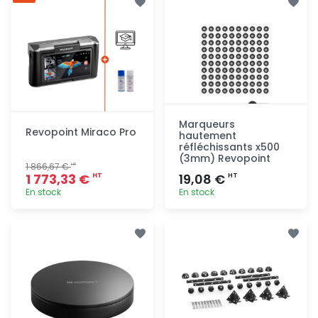
rapide
rapide
Marqueurs
Revopoint Miraco Pro
hautement
réfléchissants x500
(3mm) Revopoint
1 866,67 €
HT
1 773,33 €
19,08 €
HT
HT
En stock
En stock
Ajout
Ajout
rapide
rapide