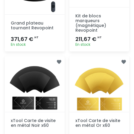
Kit de blocs
marqueurs
Grand plateau
(magnétique)
tournant Revopoint
Revopoint
371,67 €
211,67 €
HT
HT
En stock
En stock
Ajout
Ajout
rapide
rapide
xTool Carte de visite
xTool Carte de visite
en métal Noir x60
en métal Or x60