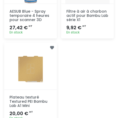
AESUB Blue - Spray
Filtre à air à charbon
temporaire 4 heures
actif pour Bambu Lab
pour scanner 3D
série X1
27,42 €
9,92 €
HT
HT
En stock
En stock
Ajout
Ajout
rapide
rapide
Plateau texturé
Textured PEI Bambu
Lab A1 Mini
20,00 €
HT