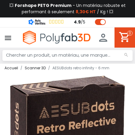
💥
Forshape PETG Premium
- Un matériau robuste et
performant à seulement
8,30€ HT
/ Kg ! 💥
4.9
/
5
0
Accueil
Scanner 3D
AESUBdots retro infinity - 6 mm