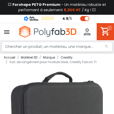
💥
Forshape PETG Premium
- Un matériau robuste et
performant à seulement
8,30€ HT
/ Kg ! 💥
4.9
/
5
0
Accueil
Matériel 3D
Marque
Creality
Sac de rangement pour module laser, Creality Falcon T1