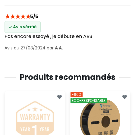
★
★
★
★
★
5/5
✓ Avis vérifié
Pas encore essayé , je débute en ABS
Avis du 27/03/2024 par
A A.
Produits recommandés
-60%
ÉCO-RESPONSABLE