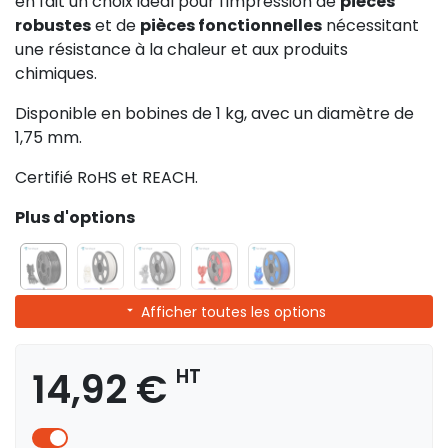
en fait un choix idéal pour l'impression de
pièces
robustes
et de
pièces fonctionnelles
nécessitant
une résistance à la chaleur et aux produits
chimiques.
Disponible en bobines de 1 kg, avec un diamètre de
1,75 mm.
Certifié RoHS et REACH.
Plus d'options
Afficher toutes les options
14,92 €
HT