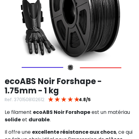
ecoABS Noir Forshape -
1.75mm - 1 kg
★
★
★
★
★
Ref. 3701508102612
4.8/5
Le filament
ecoABS Noir Forshape
est un matériau
solide
et
durable
.
Il offre une
excellente résistance aux chocs
, ce qui