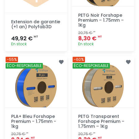
PETG Noir Forshape
Premium – 1.75mm –
Extension de garantie
1Kg
(+1 an) Polyfab3D
20,75 €
HT
49,92 €
8,30 €
HT
HT
En stock
En stock
Ajout
Ajout
-55%
-60%
rapide
rapide
ÉCO-RESPONSABLE
ÉCO-RESPONSABLE
PLA+ Bleu Forshape
PETG Transparent
Premium - 1.75mm -
Forshape Premium –
1kg
1.75mm – 1Kg
20,75 €
20,75 €
HT
HT
HT
HT