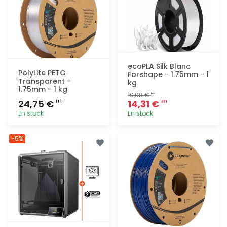
ecoPLA Silk Blanc
PolyLite PETG
Forshape - 1.75mm - 1
Transparent -
kg
1.75mm - 1 kg
19,08 €
HT
24,75 €
14,31 €
HT
HT
En stock
En stock
Ajout
Ajout
-5%
rapide
rapide