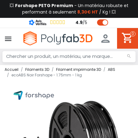
💥
Forshape PETG Premium
- Un matériau robuste et
performant à seulement
8,30€ HT
/ Kg ! 💥
4.9
/
5
0
Accueil
Filaments 3D
Filament imprimante 3D
ABS
ecoABS Noir Forshape - 1.75mm - 1 kg