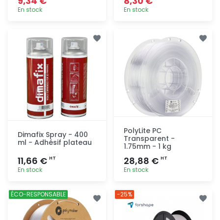
9,34 €
8,30 €
En stock
En stock
Ajout
Ajout
rapide
rapide
PolyLite PC
Dimafix Spray - 400
Transparent -
ml - Adhésif plateau
1.75mm - 1 kg
11,66 €
28,88 €
HT
HT
En stock
En stock
Ajout
Ajout
ÉCO-RESPONSABLE
-25%
rapide
rapide