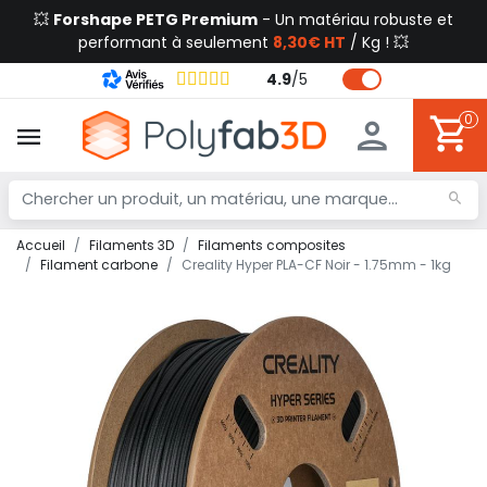
💥
Forshape PETG Premium
- Un matériau robuste et
performant à seulement
8,30€ HT
/ Kg ! 💥
4.9
/
5
0
Accueil
Filaments 3D
Filaments composites
Filament carbone
Creality Hyper PLA-CF Noir - 1.75mm - 1kg