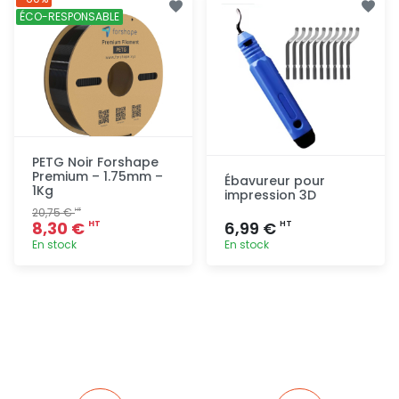
rapide
rapide
ÉCO-RESPONSABLE
PETG Noir Forshape
Premium – 1.75mm –
Ébavureur pour
1Kg
impression 3D
20,75 €
HT
8,30 €
6,99 €
HT
HT
En stock
En stock
Ajout
Ajout
rapide
rapide