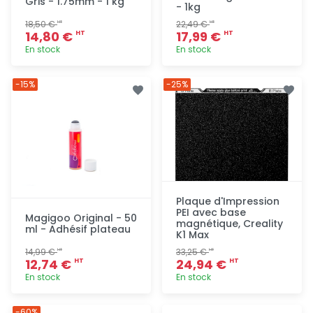
Gris - 1.75mm - 1 kg
- 1kg
18,50 €
22,49 €
HT
HT
14,80 €
17,99 €
HT
HT
En stock
En stock
Ajout
Ajout
-15%
-25%
rapide
rapide
Plaque d'Impression
PEI avec base
Magigoo Original - 50
magnétique, Creality
ml - Adhésif plateau
K1 Max
14,99 €
33,25 €
HT
HT
12,74 €
24,94 €
HT
HT
En stock
En stock
Ajout
Ajout
-60%