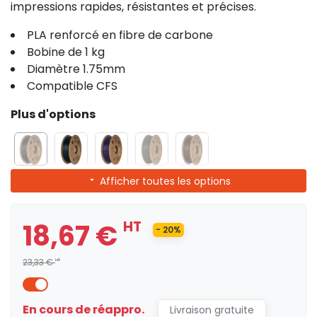
impressions rapides, résistantes et précises.
PLA renforcé en fibre de carbone
Bobine de 1 kg
Diamètre 1.75mm
Compatible CFS
Plus d'options
Afficher toutes les options
18,67 €
HT
- 20%
23,33 €
HT
En cours de réappro.
Livraison gratuite