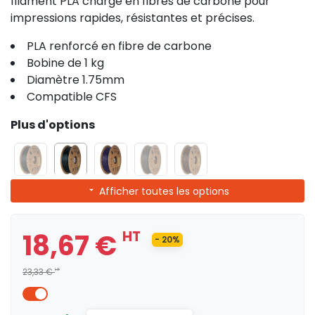
filament PLA chargé en fibres de carbone pour
impressions rapides, résistantes et précises.
PLA renforcé en fibre de carbone
Bobine de 1 kg
Diamètre 1.75mm
Compatible CFS
Plus d'options
Afficher toutes les options
18,67 €
HT
- 20%
23,33 €
HT