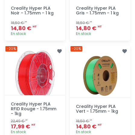
Creality Hyper PLA
Creality Hyper PLA
Noir - 1.75mm - 1 kg
Gris - 1.75mm - 1 kg
18,50 €
18,50 €
HT
HT
14,80 €
14,80 €
HT
HT
En stock
En stock
Ajout
Ajout
-20%
-20%
rapide
rapide
Creality Hyper PLA
Creality Hyper PLA
RFID Rouge - 1.75mm
Vert - 1.75mm - 1kg
- 1kg
22,49 €
18,50 €
HT
HT
17,99 €
14,80 €
HT
HT
En stock
En stock