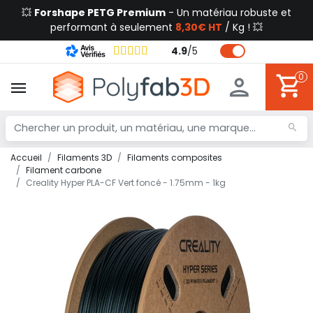
💥
Forshape PETG Premium
- Un matériau robuste et
performant à seulement
8,30€ HT
/ Kg ! 💥
4.9
/
5
0
Accueil
Filaments 3D
Filaments composites
Filament carbone
Creality Hyper PLA-CF Vert foncé - 1.75mm - 1kg