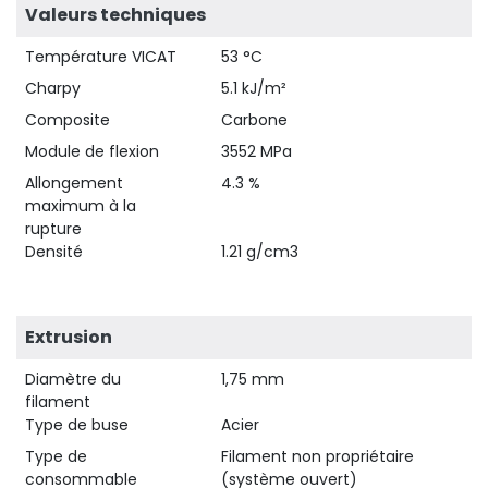
Valeurs techniques
Température VICAT
53 °C
Charpy
5.1 kJ/m²
Composite
Carbone
Module de flexion
3552 MPa
Allongement
4.3 %
maximum à la
rupture
Densité
1.21 g/cm3
Extrusion
Diamètre du
1,75 mm
filament
Type de buse
Acier
Type de
Filament non propriétaire
consommable
(système ouvert)