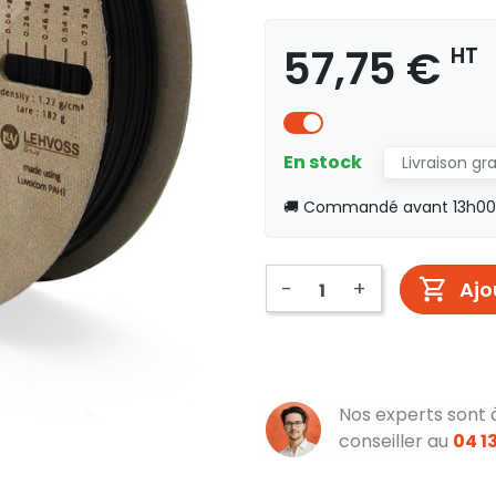
57,75 €
HT
En stock
Livraison gr
🚚 Commandé avant 13h00, 
-
+
Ajo
Nos experts sont 
conseiller au
04 13