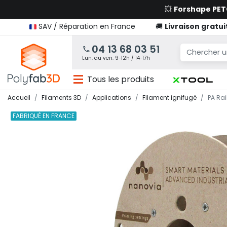
💥
Forshape PE
SAV / Réparation en France
🚚
Livraison gratui
04 13 68 03 51
Lun. au ven. 9-12h / 14-17h
Tous les produits
Accueil
Filaments 3D
Applications
Filament ignifugé
PA Ra
FABRIQUÉ EN FRANCE