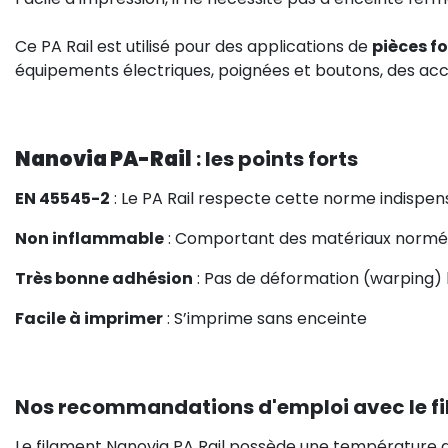
Ce PA Rail est utilisé pour des applications de
pièces f
équipements électriques, poignées et boutons, des acco
Nanovia PA-Rail
: les points forts
EN 45545-2
: Le PA Rail respecte cette norme indispens
Non inflammable
: Comportant des matériaux normés,
Très bonne adhésion
: Pas de déformation (warping) l
Facile à imprimer
: S’imprime sans enceinte
Nos recommandations d'emploi avec le fi
Le filament Nanovia PA Rail possède une température 