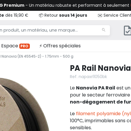
TG Premium
- Un matériau robuste et performant à seulement
te
dès 19,90 €
📦 Retour
sous 14 jours
✉️ Service Clien
Espace
⚡ Offres spéciales
PRO
il Nanovia (EN 45545-2) - 1.75mm - 500 g
PA Rail Nanovia
Ref. napaxrl1050bk
Le
Nanovia PA Rail
est un
pour le secteur ferroviair
non-dégagement de fu
L
e
filament polyamide (ny
100°C, imprimables sans 
sensibles.