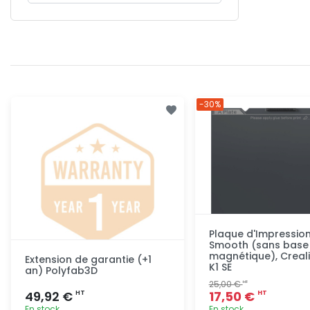
-30%
Plaque d'Impression
Smooth (sans base
magnétique), Creali
Extension de garantie (+1
K1 SE
an) Polyfab3D
25,00 €
HT
49,92 €
17,50 €
HT
HT
En stock
En stock