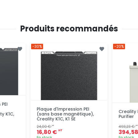
Produits recommandés
-30%
-20%
 PEI
Plaque d'Impression PEI
Creality
ty K1C,
(sans base magnétique),
Purifier
Creality K1C, K1 SE
24,00 €
493,23 €
HT
HT
16,80 €
394,5
HT
En stock
En stock