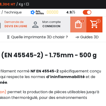
8,30€ HT
/ Kg ! 💥
t / Technique
4.9
/
5
0
0
Demande de
Mon compte
DEVIS EN LIGNE
CONNEXION
🧬 Quelle imprimante 3D choisir ?
📣 Guides 3D
 (EN 45545-2) - 1.75mm - 500 g
 filament normé
NF EN 45545-2
spécifiquement conçu
e qui respecte les normes
d’ininflammabilité
et de
mée
.
lon)
permet la production de pièces utilisables jusqu’à
caisson thermorégulé, pour des environnements