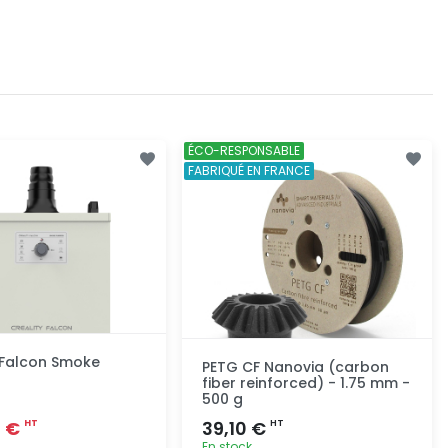
ÉCO-RESPONSABLE
FABRIQUÉ EN FRANCE
 Falcon Smoke
PETG CF Nanovia (carbon
fiber reinforced) - 1.75 mm -
500 g
8 €
39,10 €
HT
HT
En stock