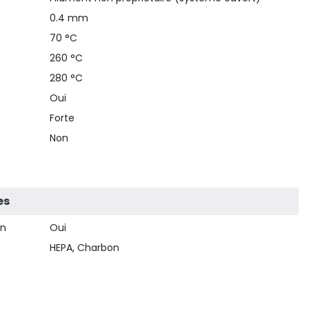
0.4 mm
70 °C
260 °C
280 °C
Oui
Forte
Non
es
on
Oui
HEPA, Charbon