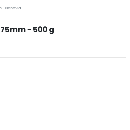
m
Nanovia
 1.75mm - 500 g