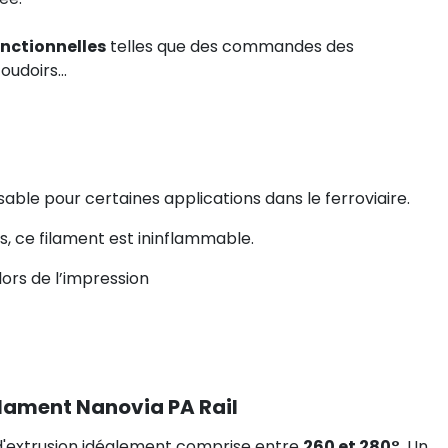
onctionnelles
telles que des commandes des
udoirs...
able pour certaines applications dans le ferroviaire.
 ce filament est ininflammable.
ors de l’impression
lament Nanovia PA Rail
d'extrusion idéalement comprise entre
260 et 280°
. Un