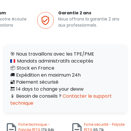
ium
Garantie 2 ans
 votre écoute
Nous offrons la garantie 2 ans
estions
aux professionnels.
🎯 Nous travaillons avec les TPE/PME
Mandats administratifs acceptés
📦 Stock en France
🚚 Expédition en maximum 24h
🔐 Paiement sécurisé
🔙 14 days to change your deww
📱 Besoin de conseils ?
Contacter le support
technique
Fiche technique -
Fiche sécurité - PolyLite
PolyLite PETG
179.94k
PETG
65.71k