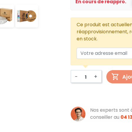
En cours de réappro.
Ce produit est actuelle
réapprovisionnement, re
en stock.
-
+
Ajo
Nos experts sont 
conseiller au
04 13