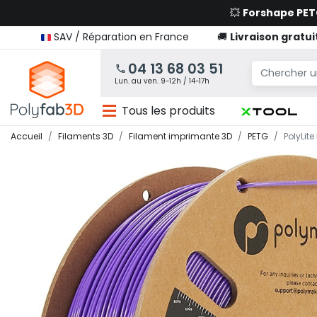
💥
Forshape PE
SAV / Réparation en France
🚚
Livraison gratui
04 13 68 03 51
Lun. au ven. 9-12h / 14-17h
Tous les produits
Accueil
Filaments 3D
Filament imprimante 3D
PETG
PolyLite