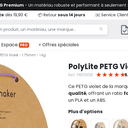
TG Premium
- Un matériau robuste et performant à seulement
te
dès 19,90 €
📦 Retour
sous 14 jours
✉️ Service Clien
Espace
⚡ Offres spéciales
PRO
 PETG Violet - 1.75mm - 1 kg
PolyLite PETG Vi
★
★
★
★
★
Ref. PB01008
5
Ce PETG violet de la marq
qualité
, offrant un ratio
f
un PLA et un ABS.
Plus d'options