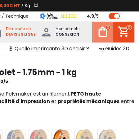
8,30€ HT
/ Kg ! 💥
t / Technique
4.9
/
5
0
0
Demande de
Mon compte
DEVIS EN LIGNE
CONNEXION
🧬 Quelle imprimante 3D choisir ?
📣 Guides 3D
olet - 1.75mm - 1 kg
.0/5
ue Polymaker est un filament
PETG haute
acilité d'impression
et
propriétés mécaniques
entre