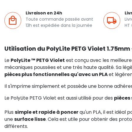
Livraison en 24h
Liv
Toute commande passée avant
Liv
13h est expédiée dans la journée
HT 
Utilisation du PolyLite PETG Violet 1.75mm 
Le
PolyLite ™ PETG Violet
est conçu avec les meilleur
mécaniques poussées et une très haute qualité. Sa lég
pièces plus fonctionnelles qu'avec un PLA
et légèr
Il s'imprime simplement et possède une bonne adhérenc
Le PolyLite PETG Violet est aussi utilisé pour des
pièces 
Plus
simple et rapide à poncer
qu'un PLA, il est idéal
une
surface lisse
. Cela est utile pour obtenir des prot
différents.