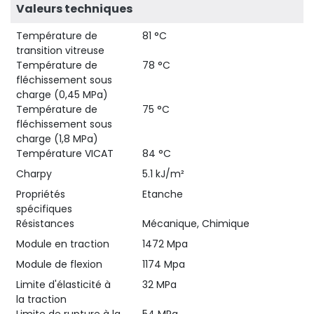
Valeurs techniques
Température de
81 °C
transition vitreuse
Température de
78 °C
fléchissement sous
charge (0,45 MPa)
Température de
75 °C
fléchissement sous
charge (1,8 MPa)
Température VICAT
84 °C
Charpy
5.1 kJ/m²
Propriétés
Etanche
spécifiques
Résistances
Mécanique, Chimique
Module en traction
1472 Mpa
Module de flexion
1174 Mpa
Limite d'élasticité à
32 MPa
la traction
Limite de rupture à la
54 MPa