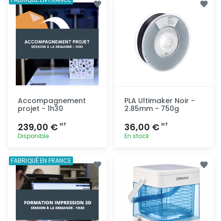
Accompagnement
PLA Ultimaker Noir -
projet - 1h30
2.85mm - 750g
239,00 €
36,00 €
HT
HT
Disponible
En stock
Ajout
Ajout
FABRIQUÉ EN FRANCE
rapide
rapide