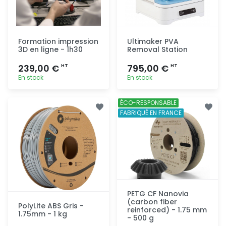
Formation impression
Ultimaker PVA
3D en ligne - 1h30
Removal Station
239,00 €
795,00 €
HT
HT
En stock
En stock
Ajout
Ajout
ÉCO-RESPONSABLE
rapide
rapide
FABRIQUÉ EN FRANCE
PETG CF Nanovia
(carbon fiber
PolyLite ABS Gris -
reinforced) - 1.75 mm
1.75mm - 1 kg
- 500 g