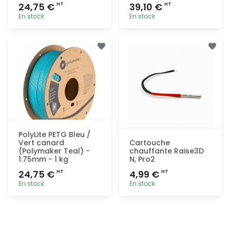
24,75 €
39,10 €
HT
HT
En stock
En stock
Ajout
Ajout
rapide
rapide
PolyLite PETG Bleu /
Vert canard
Cartouche
(Polymaker Teal) -
chauffante Raise3D
1.75mm - 1 kg
N, Pro2
24,75 €
4,99 €
HT
HT
En stock
En stock
Ajout
Ajout
rapide
rapide