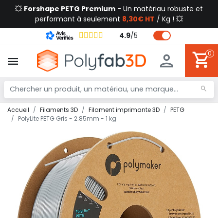
💥
Forshape PETG Premium
- Un matériau robuste et
performant à seulement
8,30€ HT
/ Kg ! 💥
4.9
/
5
0
Accueil
Filaments 3D
Filament imprimante 3D
PETG
PolyLite PETG Gris - 2.85mm - 1 kg