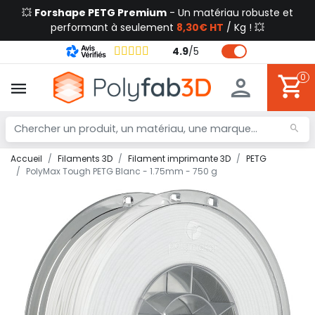
💥
Forshape PETG Premium
- Un matériau robuste et
performant à seulement
8,30€ HT
/ Kg ! 💥
4.9
/
5
0
Accueil
Filaments 3D
Filament imprimante 3D
PETG
PolyMax Tough PETG Blanc - 1.75mm - 750 g