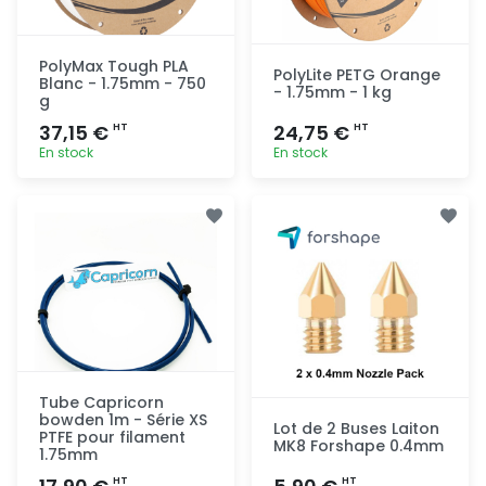
PolyMax Tough PLA
PolyLite PETG Orange
Blanc - 1.75mm - 750
- 1.75mm - 1 kg
g
37,15 €
24,75 €
HT
HT
En stock
En stock
Ajout
Ajout
rapide
rapide
Tube Capricorn
bowden 1m - Série XS
Lot de 2 Buses Laiton
PTFE pour filament
MK8 Forshape 0.4mm
1.75mm
HT
HT