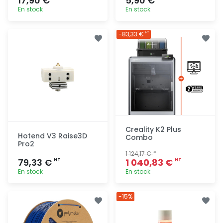
17,90 €
5,90 €
En stock
En stock
Ajout
Ajout
-83,33 €
HT
rapide
rapide
Creality K2 Plus
Hotend V3 Raise3D
Combo
Pro2
1 124,17 €
HT
79,33 €
1 040,83 €
HT
HT
En stock
En stock
Ajout
Ajout
-15%
rapide
rapide