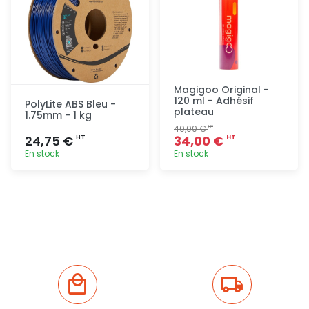
Magigoo Original -
120 ml - Adhésif
PolyLite ABS Bleu -
plateau
1.75mm - 1 kg
40,00 €
HT
24,75 €
34,00 €
HT
HT
En stock
En stock
Ajout
Ajout
rapide
rapide