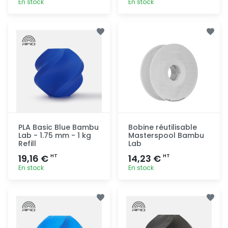
En stock
En stock
Ajout
Ajout
rapide
rapide
PLA Basic Blue Bambu
Bobine réutilisable
Lab - 1.75 mm - 1 kg
Masterspool Bambu
Refill
Lab
19,16 €
14,23 €
HT
HT
En stock
En stock
Ajout
Ajout
rapide
rapide