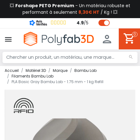
💥
Forshape PETG Premium
- Un matériau robuste et
performant à seulement
8,30€ HT
/ Kg ! 💥
4.9
/
5
0
Accueil
Matériel 3D
Marque
Bambu Lab
Filaments Bambu Lab
PLA Basic Gray Bambu Lab - 1.75 mm - 1 kg Refill