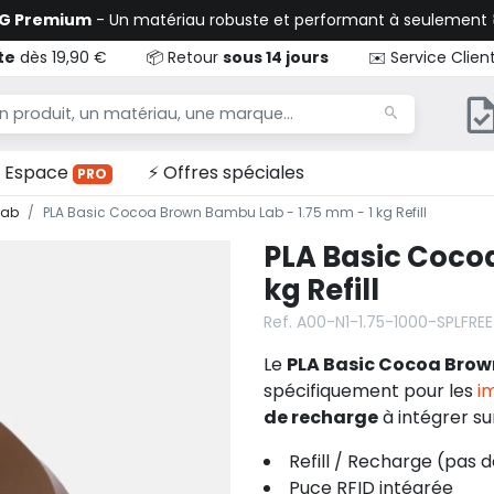
TG Premium
- Un matériau robuste et performant à seulement
te
dès 19,90 €
📦 Retour
sous 14 jours
✉️ Service Clien
Espace
⚡ Offres spéciales
PRO
Lab
PLA Basic Cocoa Brown Bambu Lab - 1.75 mm - 1 kg Refill
PLA Basic Coco
kg Refill
Ref. A00-N1-1.75-1000-SPLFREE
Le
PLA Basic Cocoa Brow
spécifiquement pour les
i
de recharge
à intégrer su
Refill / Recharge (pas 
Puce RFID intégrée