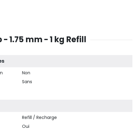
1.75 mm - 1 kg Refill
es
on
Non
Sans
Refill / Recharge
Oui