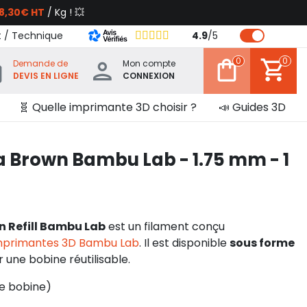
8,30€ HT
/ Kg ! 💥
t / Technique
4.9
/
5
0
0
Demande de
Mon compte
DEVIS EN LIGNE
CONNEXION
🧬 Quelle imprimante 3D choisir ?
📣 Guides 3D
a Brown Bambu Lab - 1.75 mm - 1
n Refill Bambu Lab
est un filament conçu
mprimantes 3D Bambu Lab
. Il est disponible
sous forme
r une bobine réutilisable.
de bobine)