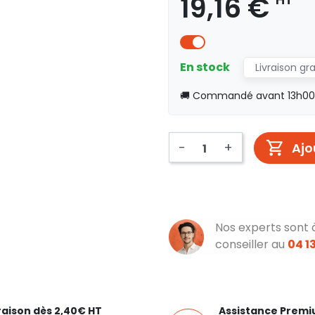
19,16 €
En stock
Livraison gr
🚚 Commandé avant 13h00, 
-
+
Ajo
Nos experts sont 
conseiller au
04 13
raison dès 2,40€ HT
Assistance Prem