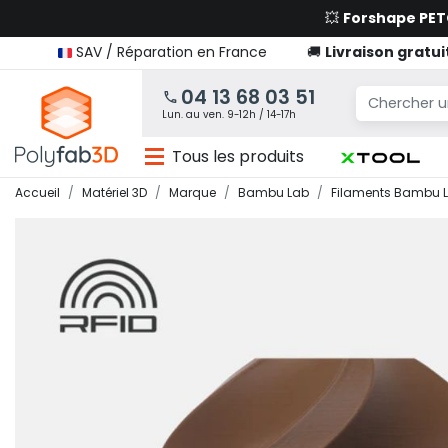
💥
Forshape PE
SAV / Réparation en France
🚚
Livraison gratui
04 13 68 03 51
Lun. au ven. 9-12h / 14-17h
Tous les produits
Accueil
Matériel 3D
Marque
Bambu Lab
Filaments Bambu 