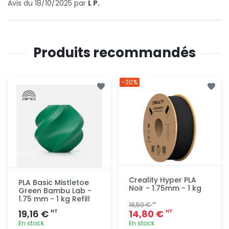
Avis du 18/10/2025 par
L P.
Produits recommandés
-20%
Creality Hyper PLA
PLA Basic Mistletoe
Noir - 1.75mm - 1 kg
Green Bambu Lab -
1.75 mm - 1 kg Refill
18,50 €
HT
19,16 €
14,80 €
HT
HT
En stock
En stock