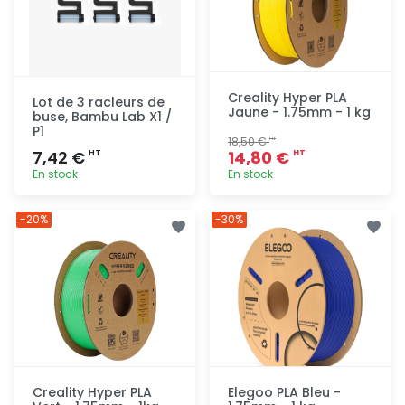
Creality Hyper PLA
Lot de 3 racleurs de
Jaune - 1.75mm - 1 kg
buse, Bambu Lab X1 /
P1
18,50 €
HT
7,42 €
14,80 €
HT
HT
En stock
En stock
Ajout
Ajout
-20%
-30%
rapide
rapide
Creality Hyper PLA
Elegoo PLA Bleu -