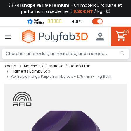
💥
Forshape PETG Premium
- Un matériau robuste et
performant à seulement
8,30€ HT
/ Kg ! 💥
4.9
/
5
0
Accueil
Matériel 3D
Marque
Bambu Lab
Filaments Bambu Lab
PLA Basic Indigo Purple Bambu Lab - 1.75 mm - 1 kg Refill