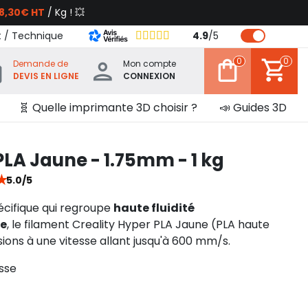
8,30€ HT
/ Kg ! 💥
t / Technique
4.9
/
5
0
0
Demande de
Mon compte
DEVIS EN LIGNE
CONNEXION
🧬 Quelle imprimante 3D choisir ?
📣 Guides 3D
PLA Jaune - 1.75mm - 1 kg
★
5.0/5
écifique qui regroupe
haute fluidité
de
, le filament Creality Hyper PLA Jaune (PLA haute
ssions à une vitesse allant jusqu'à 600 mm/s.
sse