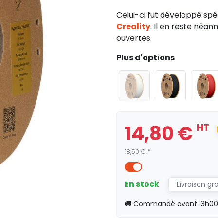
Celui-ci fut développé sp
Creality
. Il en reste néa
ouvertes.
Plus d'options
14,80 €
HT
18,50 €
HT
En stock
Livraison gr
🚚 Commandé avant 13h00, 