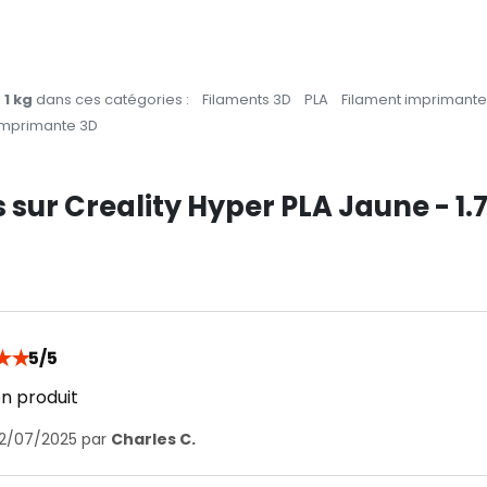
 1 kg
dans ces catégories :
Filaments 3D
PLA
Filament imprimante
 imprimante 3D
s sur Creality Hyper PLA Jaune - 1
★
★
5/5
n produit
12/07/2025 par
Charles C.