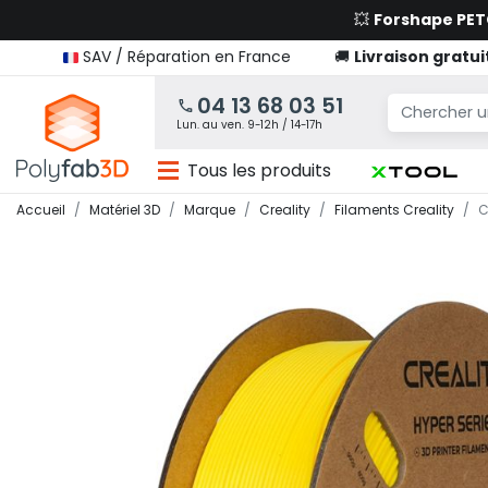
💥
Forshape PE
SAV / Réparation en France
🚚
Livraison gratui
04 13 68 03 51
Lun. au ven. 9-12h / 14-17h
Tous les produits
Accueil
Matériel 3D
Marque
Creality
Filaments Creality
C