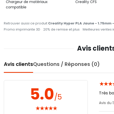
Chargeur de matériaux
Creality CFS
compatible
Retrouver aussi ce produit
Creality Hyper PLA Jaune - 1.75mm -
Promo imprimante 3D
20% de remise et plus
Meilleures ventes
Avis client
Avis clients
Questions / Réponses (0)
★
★
★
5.0
Très bo
/5
Avis du 
★
★
★
★
★