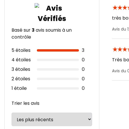
★
★
★
très bo
Avis du 
Basé sur
3
avis soumis à un
contrôle
★
★
★
5 étoiles
3
4 étoiles
0
Très bon
3 étoiles
0
Avis du
2 étoiles
0
1 étoile
0
Trier les avis