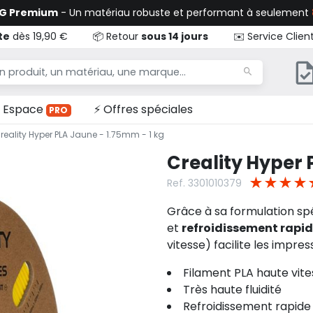
TG Premium
- Un matériau robuste et performant à seulement
te
dès 19,90 €
📦 Retour
sous 14 jours
✉️ Service Clien
Espace
⚡ Offres spéciales
PRO
reality Hyper PLA Jaune - 1.75mm - 1 kg
Creality Hyper 
★
★
★
★
Ref. 3301010379
Grâce à sa formulation sp
et
refroidissement rapi
vitesse) facilite les impre
Filament PLA haute vite
Très haute fluidité
Refroidissement rapide