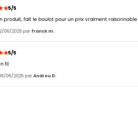
★
★
5/5
n produit, fait le boulot pour un prix vraiment raisonnable
12/06/2025 par
franck m.
★
★
5/5
 fil
 06/06/2025 par
Andreu D.