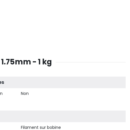
 1.75mm - 1 kg
es
on
Non
Filament sur bobine