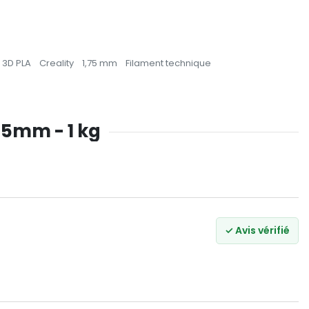
 3D PLA
Creality
1,75 mm
Filament technique
.75mm - 1 kg
✓ Avis vérifié