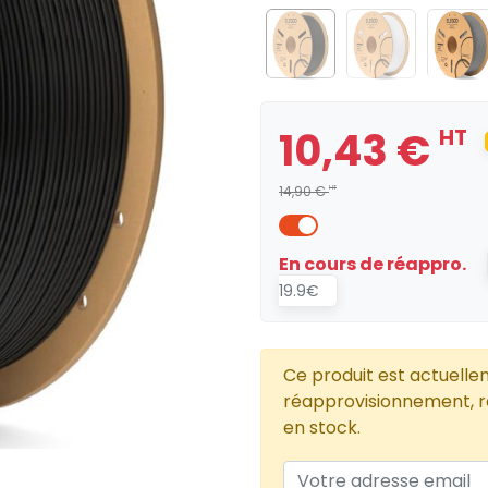
10,43 €
HT
14,90 €
HT
En cours de réappro.
19.9€
Ce produit est actuelle
réapprovisionnement, re
en stock.