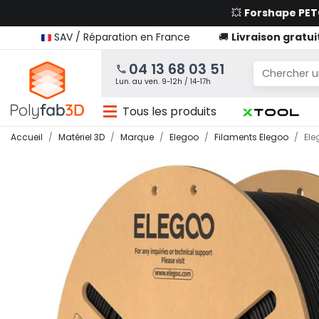
💥
Forshape PE
SAV / Réparation en France
🚚
Livraison gratui
04 13 68 03 51
Lun. au ven. 9-12h / 14-17h
Tous les produits
Accueil
Matériel 3D
Marque
Elegoo
Filaments Elegoo
Ele