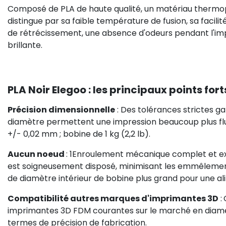
Composé de PLA de haute qualité, un matériau thermopl
distingue par sa faible température de fusion, sa facilit
de rétrécissement, une absence d'odeurs pendant l'impres
brillante.
PLA Noir Elegoo : les principaux points fort
Précision dimensionnelle
: Des tolérances strictes g
diamètre permettent une impression beaucoup plus flui
+/- 0,02 mm ; bobine de 1 kg (2,2 lb).
Aucun noeud
: ​1Enroulement mécanique complet et e
est soigneusement disposé, minimisant les emmêlements
de diamètre intérieur de bobine plus grand pour une ali
Compatibilité autres marques d'imprimantes 3D
:
imprimantes 3D FDM courantes sur le marché en diamè
termes de précision de fabrication.