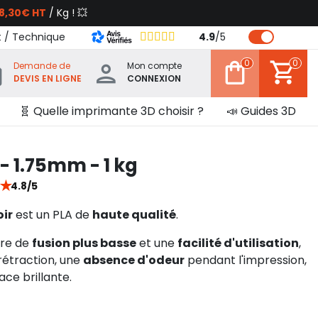
8,30€ HT
/ Kg ! 💥
t / Technique
4.9
/
5
0
0
Demande de
Mon compte
DEVIS EN LIGNE
CONNEXION
🧬 Quelle imprimante 3D choisir ?
📣 Guides 3D
- 1.75mm - 1 kg
★
4.8/5
ir
est un PLA de
haute qualité
.
ure de
fusion plus basse
et une
facilité d'utilisation
,
rétraction, une
absence d'odeur
pendant l'impression,
face brillante.