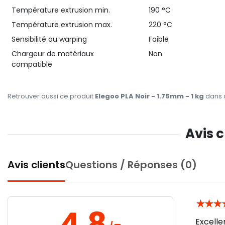
Température extrusion min.
190 °C
Température extrusion max.
220 °C
Sensibilité au warping
Faible
Chargeur de matériaux
Non
compatible
Retrouver aussi ce produit
Elegoo PLA Noir - 1.75mm - 1 kg
dans c
Avis c
Avis clients
Questions / Réponses (0)
★
★
★
4.8
Excelle