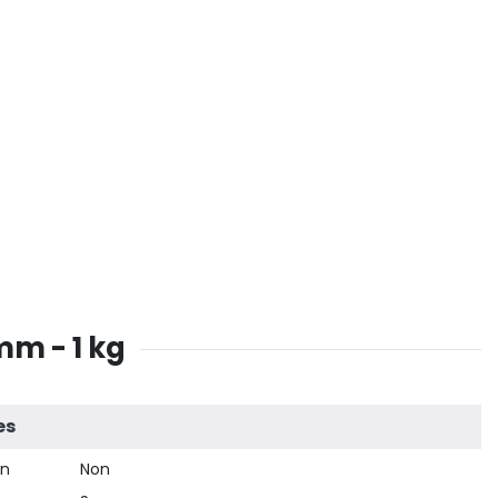
mm - 1 kg
es
on
Non