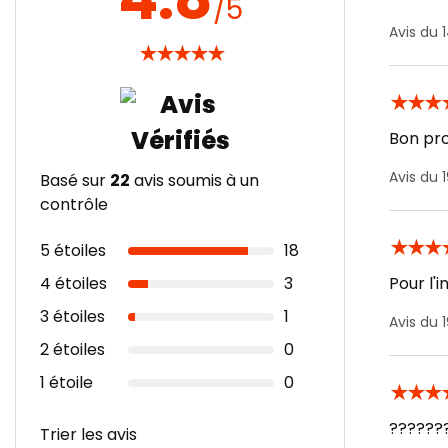
/5
Avis du 
★
★
★
★
★
★
★
★
Bon pro
Avis du 
Basé sur
22
avis soumis à un
contrôle
★
★
★
5 étoiles
18
4 étoiles
3
Pour l'
3 étoiles
1
Avis du 
2 étoiles
0
1 étoile
0
★
★
★
??????
Trier les avis