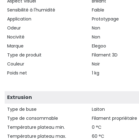
Aspect Visuel
Brillant
Sensibilité à l'humidité
Faible
Application
Prototypage
Odeur
Non
Nocivité
Non
Marque
Elegoo
Type de produit
Filament 3D
Couleur
Noir
Poids net
1 kg
Extrusion
Type de buse
Laiton
Type de consommable
Filament propriétaire
Température plateau min.
0 °C
Température plateau max.
60 °C