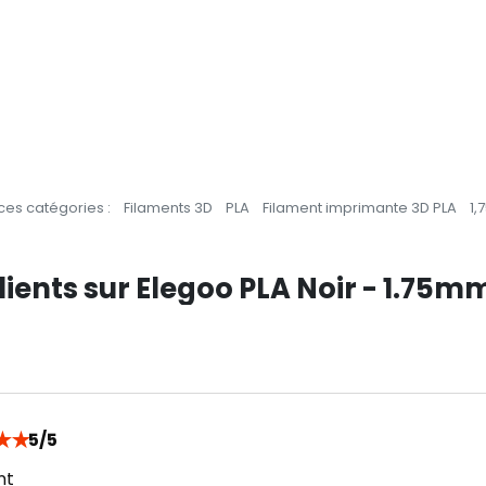
es catégories :
Filaments 3D
PLA
Filament imprimante 3D PLA
1,
lients sur Elegoo PLA Noir - 1.75mm
★
★
5/5
nt