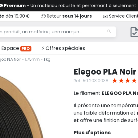
TG Premium
- Un matériau robuste et performant à seulement
te
dès 19,90 €
📦 Retour
sous 14 jours
✉️ Service Clien
Espace
⚡ Offres spéciales
PRO
goo PLA Noir - 1.75mm - 1 kg
Elegoo PLA Noir 
★
★
★
★
Ref. 50.203.0038
Le filament
ELEGOO PLA No
Il présente une températ
une faible déformation et 
et offre une finition de sur
Plus d'options