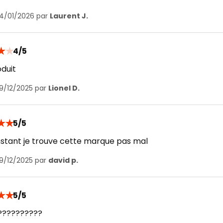
14/01/2026 par
Laurent J.
★
★
4/5
duit
19/12/2025 par
Lionel D.
★
★
5/5
instant je trouve cette marque pas mal
19/12/2025 par
david p.
★
★
5/5
??????????