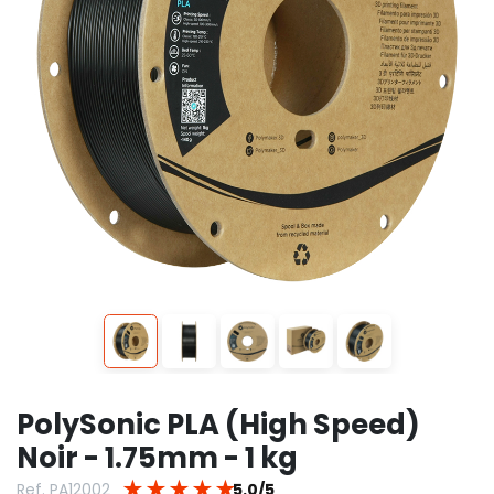
PolySonic PLA (High Speed)
Noir - 1.75mm - 1 kg
★
★
★
★
★
Ref. PA12002
5.0/5