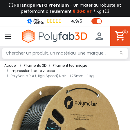
💥
Forshape PETG Premium
- Un matériau robuste et
performant à seulement
8,30€ HT
/ Kg ! 💥
4.9
/
5
0
Accueil
Filaments 3D
Filament technique
Impression haute vitesse
PolySonic PLA (High Speed) Noir - 1.75mm - 1 kg