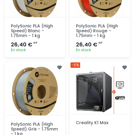
PolySonic PLA (High
PolySonic PLA (High
Speed) Blanc -
Speed) Rouge -
1.75mm - 1 kg
1.75mm - 1 kg
26,40 €
26,40 €
HT
HT
En stock
En stock
Ajout
Ajout
-5%
rapide
rapide
Creality K1 Max
PolySonic PLA (High
Speed) Gris - 1.75mm
- 1 kg