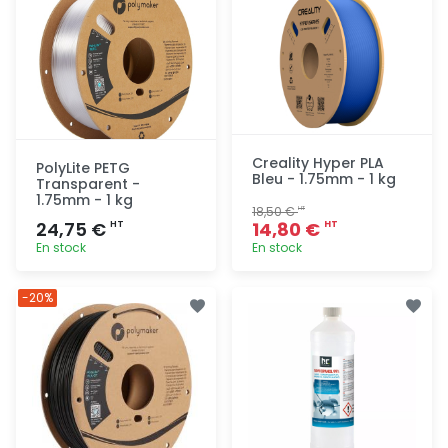
Creality Hyper PLA
PolyLite PETG
Bleu - 1.75mm - 1 kg
Transparent -
1.75mm - 1 kg
18,50 €
HT
24,75 €
14,80 €
HT
HT
En stock
En stock
Ajout
Ajout
-20%
rapide
rapide