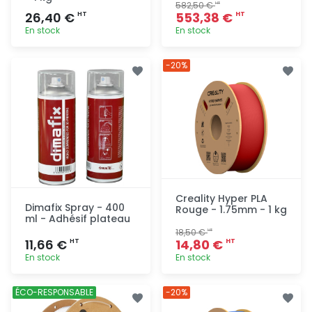
582,50 €
HT
26,40 €
553,38 €
HT
HT
En stock
En stock
Ajout
Ajout
-20%
rapide
rapide
Creality Hyper PLA
Dimafix Spray - 400
Rouge - 1.75mm - 1 kg
ml - Adhésif plateau
18,50 €
HT
11,66 €
14,80 €
HT
HT
En stock
En stock
Ajout
Ajout
ÉCO-RESPONSABLE
-20%
rapide
rapide