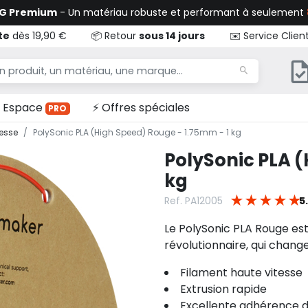
TG Premium
- Un matériau robuste et performant à seulement
te
dès 19,90 €
📦 Retour
sous 14 jours
✉️ Service Clien
Espace
⚡ Offres spéciales
PRO
tesse
PolySonic PLA (High Speed) Rouge - 1.75mm - 1 kg
PolySonic PLA (
kg
★
★
★
★
★
Ref. PA12005
5
Le PolySonic PLA Rouge est
révolutionnaire, qui change
Filament haute vitesse
Extrusion rapide
Excellente adhérence 