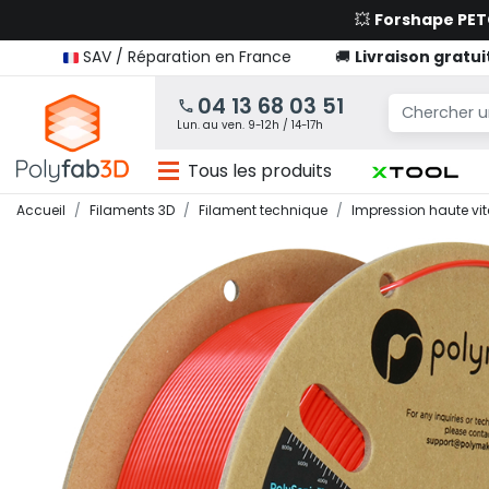
💥
Forshape PE
SAV / Réparation en France
🚚
Livraison gratui
04 13 68 03 51
Lun. au ven. 9-12h / 14-17h
Tous les produits
Accueil
Filaments 3D
Filament technique
Impression haute vi