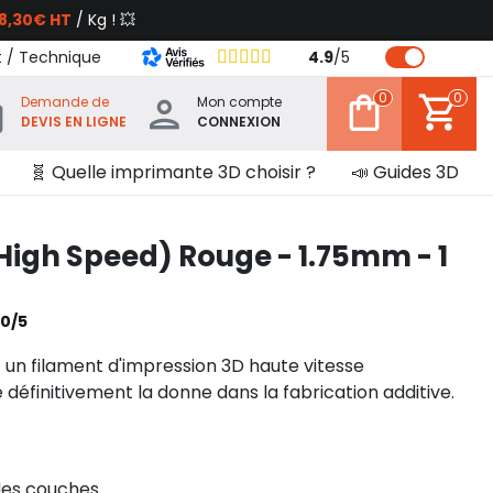
8,30€ HT
/ Kg ! 💥
t / Technique
4.9
/
5
0
0
Demande de
Mon compte
DEVIS EN LIGNE
CONNEXION
🧬 Quelle imprimante 3D choisir ?
📣 Guides 3D
High Speed) Rouge - 1.75mm - 1
.0/5
 un filament d'impression 3D haute vitesse
 définitivement la donne dans la fabrication additive.
des couches