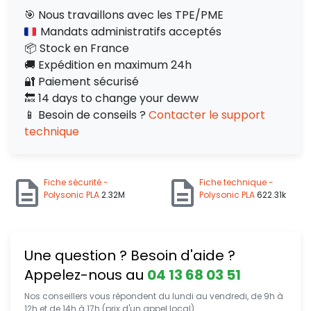
🎯 Nous travaillons avec les TPE/PME
Mandats administratifs acceptés
📦 Stock en France
🚚 Expédition en maximum 24h
🔐 Paiement sécurisé
🔙 14 days to change your deww
📱 Besoin de conseils ?
Contacter le support
technique
Fiche sécurité -
Fiche technique -
Polysonic PLA
2.32M
Polysonic PLA
622.31k
Une question ? Besoin d'aide ?
Appelez-nous au
04 13 68 03 51
Nos conseillers vous répondent du lundi au vendredi, de 9h à
12h et de 14h à 17h (prix d'un appel local).