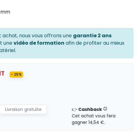
0 mm
t achat, nous vous offrons une
garantie 2 ans
et une
vidéo de formation
afin de profiter au mieux
tériel.
HT
- 25%
Livraison gratuite
👉
Cashback
Cet achat vous fera
gagner 14,54 €.