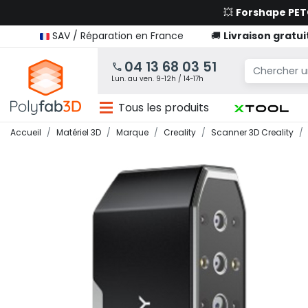
💥
Forshape PE
SAV / Réparation en France
🚚
Livraison gratui
04 13 68 03 51
Lun. au ven. 9-12h / 14-17h
Tous les produits
Accueil
Matériel 3D
Marque
Creality
Scanner 3D Creality