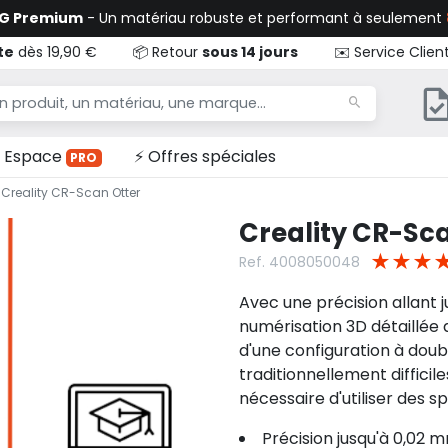
TG Premium
- Un matériau robuste et performant à seulement
te
dès 19,90 €
📦 Retour
sous 14 jours
✉️ Service Clien
Espace
⚡ Offres spéciales
PRO
Creality CR-Scan Otter
Creality CR-Sc
★
★
★
Ref. 4008050048
Avec une précision allant 
numérisation 3D détaillée d
d'une configuration à doubl
traditionnellement difficiles
nécessaire d'utiliser des 
Précision jusqu'à 0,02 