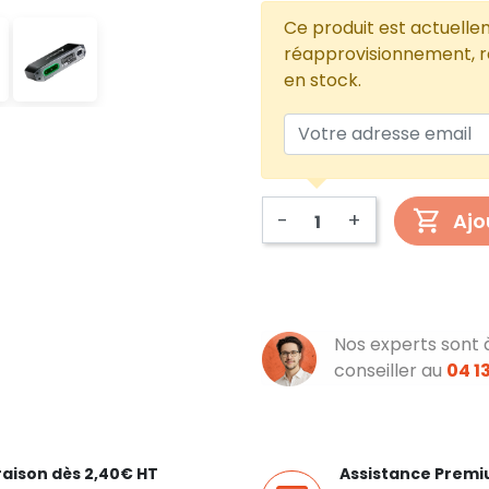
Ce produit est actuelle
réapprovisionnement, re
en stock.
-
+
Ajo
Nos experts sont 
conseiller au
04 13
raison dès 2,40€ HT
Assistance Prem