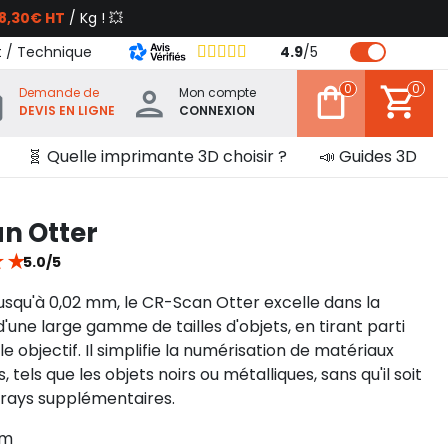
8,30€ HT
/ Kg ! 💥
t / Technique
4.9
/
5
0
0
Demande de
Mon compte
DEVIS EN LIGNE
CONNEXION
🧬 Quelle imprimante 3D choisir ?
📣 Guides 3D
an Otter
★
★
5.0/5
jusqu'à 0,02 mm, le CR-Scan Otter excelle dans la
'une large gamme de tailles d'objets, en tirant parti
e objectif. Il simplifie la numérisation de matériaux
, tels que les objets noirs ou métalliques, sans qu'il soit
sprays supplémentaires.
mm