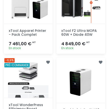
xTool Apparel Printer
xTool F2 Ultra MOPA
- Pack Complet
60W + Diode 40W
7 461,00 €
4 849,00 €
HT
HT
En stock
En stock
Ajout
Ajout
-6,9%
rapide
rapide
PRÉ-COMMANDE
xTool WonderPress
Efficiency Boost