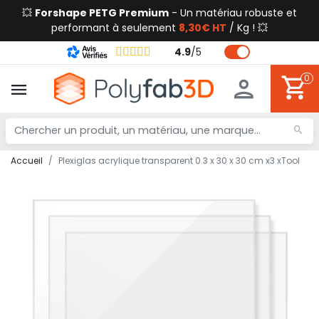
💥
Forshape PETG Premium
- Un matériau robuste et
performant à seulement
8,30€ HT
/ Kg ! 💥
4.9
/
5
0
Accueil
Plexiglas acrylique transparent 0.3 x 30 x 30 cm x3 xTool