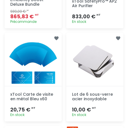
xTool SafetyPro™ AP2
Deluxe Bundle
Air Purifier
930,00 €
HT
865,83 €
833,00 €
HT
HT
Précommande
En stock
Ajout
Ajout
rapide
rapide
xTool Carte de visite
Lot de 6 sous-verre
en métal Bleu x60
acier inoxydable
20,75 €
10,00 €
HT
HT
En stock
En stock
Ajout
Ajout