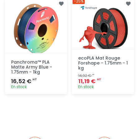
-25%
rapide
rapide
ecoPLA Mat Rouge
Panchroma™ PLA
Forshape - 1.75mm - 1
Matte Army Blue -
kg
1.75mm - 1kg
14,92 €
HT
16,52 €
11,19 €
HT
HT
En stock
En stock
Ajout
Ajout
rapide
rapide