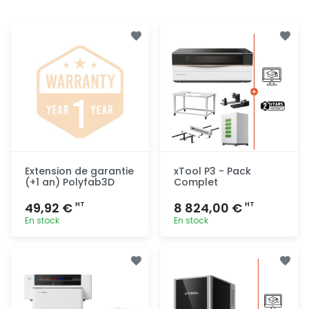
Extension de garantie
xTool P3 - Pack
(+1 an) Polyfab3D
Complet
49,92 €
8 824,00 €
HT
HT
En stock
En stock
Ajout
Ajout
rapide
rapide