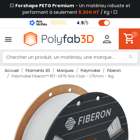
💥
Forshape PETG Premium
- Un matériau robuste et
performant à seulement
8,30€ HT
/ Kg ! 💥
4.9
/
5
0
Accueil
Filaments 3D
Marques
Polymaker
Fiberon
Polymaker Fiberon™ PET-GF15 Gris Clair - 1,75mm - 1kg