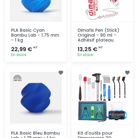
PLA Basic Cyan
Dimafix Pen (Stick)
Bambu Lab - 1.75 mm
Original - 90 ml -
- 1 kg
Adhésif plateau
22,99 €
13,25 €
HT
HT
En stock
En stock
Ajout
Ajout
rapide
rapide
PLA Basic Bleu Bambu
Kit d'outils pour
Lab - 1.75 mm - 1 kg
l'impression 3D