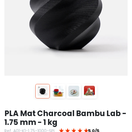
PLA Mat Charcoal Bambu Lab -
1.75 mm - 1 kg
★
★
★
★
★
Ref. A01-K1-1.75-1000-SPL
5.0/5