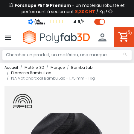
💥
Forshape PETG Premium
- Un matériau robuste et
performant à seulement
8,30€ HT
/ Kg ! 💥
4.9
/
5
0
Accueil
Matériel 3D
Marque
Bambu Lab
Filaments Bambu Lab
PLA Mat Charcoal Bambu Lab - 1.75 mm - 1 kg