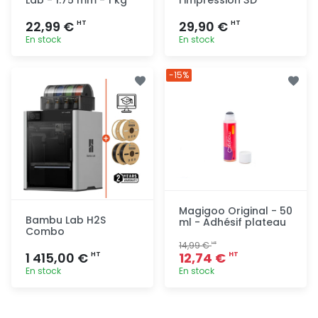
22,99 €
29,90 €
HT
HT
En stock
En stock
Ajout
Ajout
-15%
rapide
rapide
Magigoo Original - 50
Bambu Lab H2S
ml - Adhésif plateau
Combo
14,99 €
HT
1 415,00 €
12,74 €
HT
HT
En stock
En stock
Ajout
Ajout
rapide
rapide